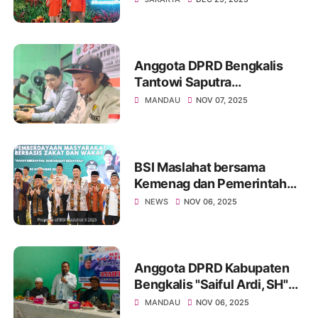
Ucapan Hari Satpam
Nasional dari Ruang
Perawatan
Anggota DPRD Bengkalis
Tantowi Saputra
Pangaribuan Serap Aspirasi
MANDAU
NOV 07, 2025
Warga Mandau di
Sekretariat AMPD
BSI Maslahat bersama
Kemenag dan Pemerintah
Kabupaten Cirebon
NEWS
NOV 06, 2025
Luncurkan Program Kota
Wakaf
Anggota DPRD Kabupaten
Bengkalis "Saiful Ardi, SH"
Gelar Reses di Sekretariat
MANDAU
NOV 06, 2025
AMPD, Serap Aspirasi