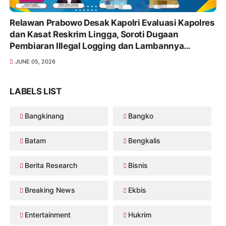
Relawan Prabowo Desak Kapolri Evaluasi Kapolres
dan Kasat Reskrim Lingga, Soroti Dugaan
Pembiaran Illegal Logging dan Lambannya
Penanganan Korupsi
JUNE 05, 2026
LABELS LIST
Bangkinang
Bangko
Batam
Bengkalis
Berita Research
Bisnis
Breaking News
Ekbis
Entertainment
Hukrim