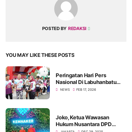
POSTED BY
REDAKSI
YOU MAY LIKE THESE POSTS
Peringatan Hari Pers
Nasional Di Labuhanbatu
Berlangsung Meriah, PWI
NEWS
FEB 17, 2026
Gandeng Forkopimda
Joko, Ketua Wawasan
Hukum Nusantara DPD
Jakarta Utara, Sampaikan
JAKARTA
DEC 29, 2025