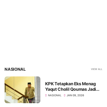
NASIONAL
VIEW ALL
KPK Tetapkan Eks Menag
Yaqut Cholil Qoumas Jadi
Tersangka Kasus Korupsi
NASIONAL
JAN 09, 2026
Kuota Haji