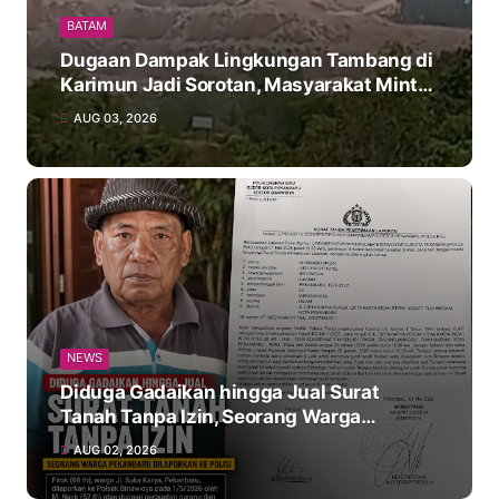
BATAM
Dugaan Dampak Lingkungan Tambang di
Karimun Jadi Sorotan, Masyarakat Minta
Evaluasi AMDAL
AUG 03, 2026
NEWS
Diduga Gadaikan hingga Jual Surat
Tanah Tanpa Izin, Seorang Warga
Pekanbaru Dilaporkan ke Polisi
AUG 02, 2026