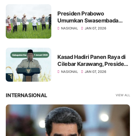
Presiden Prabowo
Umumkan Swasembada
Pangan, Jambi Turut
NASIONAL
JAN 07, 2026
Berkontribusi
Kasad Hadiri Panen Raya di
Cilebar Karawang, Presiden
RI Umumkan Swasembada
NASIONAL
JAN 07, 2026
Pangan Nasional
INTERNASIONAL
VIEW ALL