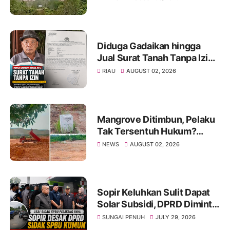
Evaluasi AMDAL
Diduga Gadaikan hingga
Jual Surat Tanah Tanpa Izin,
Seorang Warga Pekanbaru
RIAU
AUGUST 02, 2026
Dilaporkan ke Polisi
Mangrove Ditimbun, Pelaku
Tak Tersentuh Hukum?
Dugaan Tebang Pilih
NEWS
AUGUST 02, 2026
Penegakan Hukum di Batam
Disorot
Sopir Keluhkan Sulit Dapat
Solar Subsidi, DPRD Diminta
Sidak SPBU Kumun
SUNGAI PENUH
JULY 29, 2026