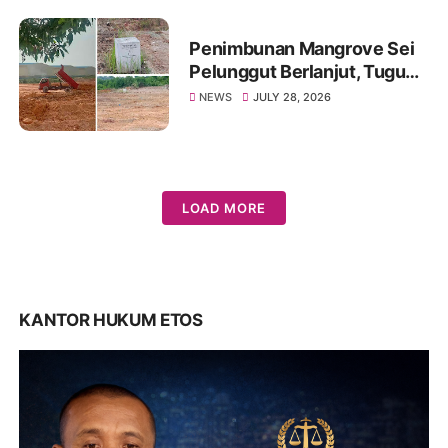
Penimbunan Mangrove Sei
Pelunggut Berlanjut, Tugu
“Dilarang Mengganggu Milik
NEWS
JULY 28, 2026
Negara” Diduga Lenyap
LOAD MORE
KANTOR HUKUM ETOS