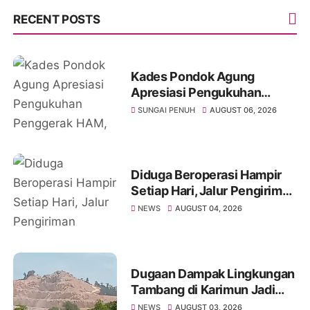
RECENT POSTS
Kades Pondok Agung
Apresiasi Pengukuhan
Penggerak HAM, Sebut Jadi
SUNGAI PENUH
AUGUST 06, 2026
Nilai Tambah bagi Desa
Diduga Beroperasi Hampir
Setiap Hari, Jalur Pengiriman
Barang Ilegal di Barelang
NEWS
AUGUST 04, 2026
Rugikan Negara Miliaran
Rupiah
Dugaan Dampak Lingkungan
Tambang di Karimun Jadi
Sorotan, Masyarakat Minta
NEWS
AUGUST 03, 2026