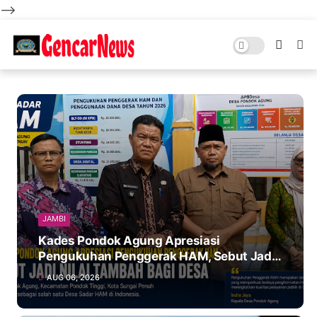
-->
JAMBI
Kades Pondok Agung Apresiasi
Pengukuhan Penggerak HAM, Sebut Jadi
Nilai Tambah bagi Desa
AUG 06, 2026