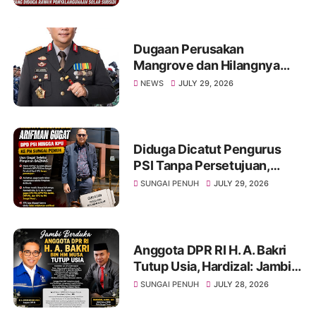
Dugaan Perusakan
Mangrove dan Hilangnya
Tugu HL 24, KMPK Desak
NEWS
JULY 29, 2026
Kapolda Kepri Bertindak
Diduga Dicatut Pengurus
PSI Tanpa Persetujuan,
Arifman Resmi Gugat DPD
SUNGAI PENUH
JULY 29, 2026
PSI ke PN Sungai Penuh.
Anggota DPR RI H. A. Bakri
Tutup Usia, Hardizal: Jambi
Kehilangan Salah Satu Putra
SUNGAI PENUH
JULY 28, 2026
Terbaik