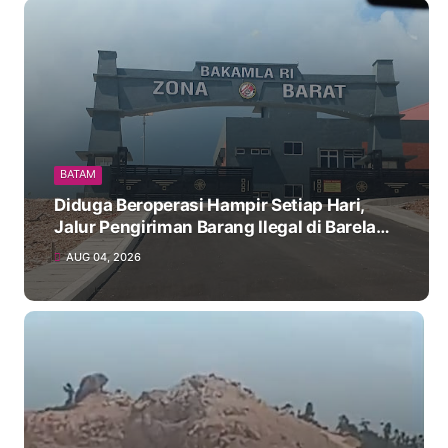
BATAM
Diduga Beroperasi Hampir Setiap Hari,
Jalur Pengiriman Barang Ilegal di Barelang
Rugikan Negara Miliaran Rupiah
AUG 04, 2026