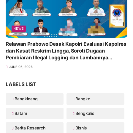
NEWS
Relawan Prabowo Desak Kapolri Evaluasi Kapolres
dan Kasat Reskrim Lingga, Soroti Dugaan
Pembiaran Illegal Logging dan Lambannya
Penanganan Korupsi
JUNE 05, 2026
LABELS LIST
Bangkinang
Bangko
Batam
Bengkalis
Berita Research
Bisnis