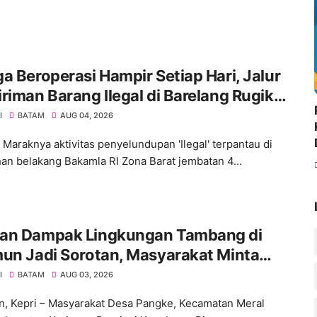
a Beroperasi Hampir Setiap Hari, Jalur
riman Barang Ilegal di Barelang Rugikan
a Miliaran Rupiah
I
BATAM
AUG 04, 2026
 Maraknya aktivitas penyelundupan 'Ilegal' terpantau di
an belakang Bakamla RI Zona Barat jembatan 4...
an Dampak Lingkungan Tambang di
un Jadi Sorotan, Masyarakat Minta
uasi AMDAL
I
BATAM
AUG 03, 2026
, Kepri – Masyarakat Desa Pangke, Kecamatan Meral