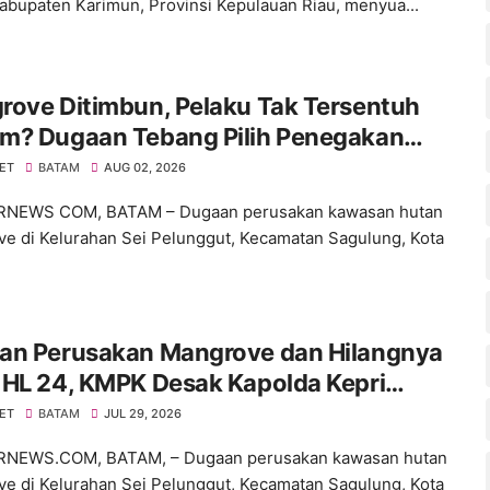
Kabupaten Karimun, Provinsi Kepulauan Riau, menyua...
rove Ditimbun, Pelaku Tak Tersentuh
m? Dugaan Tebang Pilih Penegakan
m di Batam Disorot
NET
BATAM
AUG 02, 2026
NEWS COM, BATAM – Dugaan perusakan kawasan hutan
e di Kelurahan Sei Pelunggut, Kecamatan Sagulung, Kota
an Perusakan Mangrove dan Hilangnya
 HL 24, KMPK Desak Kapolda Kepri
indak
NET
BATAM
JUL 29, 2026
NEWS.COM, BATAM, – Dugaan perusakan kawasan hutan
e di Kelurahan Sei Pelunggut, Kecamatan Sagulung, Kota