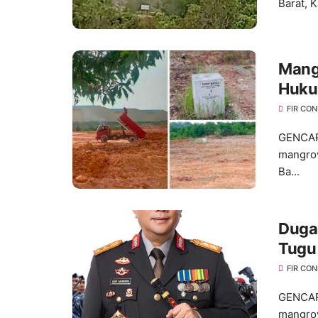
Barat, 
Mang
Huku
Huku
FIR CO
GENCAR
mangrov
Ba...
Duga
Tugu
Bert
FIR CO
GENCAR
mangrov