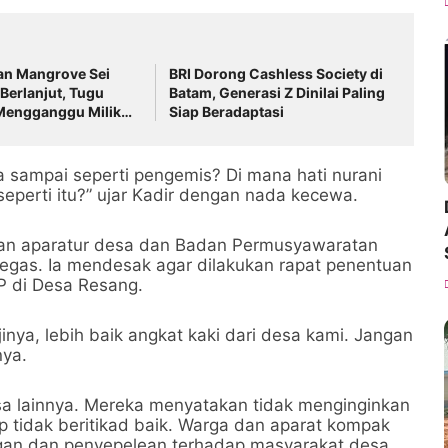
n Mangrove Sei
BRI Dorong Cashless Society di
Berlanjut, Tugu
Batam, Generasi Z Dinilai Paling
 Mengganggu Milik
Siap Beradaptasi
iduga Lenyap
 sampai seperti pengemis? Di mana hati nurani
eperti itu?” ujar Kadir dengan nada kecewa.
jaran aparatur desa dan Badan Permusyawaratan
egas. Ia mendesak agar dilakukan rapat penentuan
P di Desa Resang.
inya, lebih baik angkat kaki dari desa kami. Jangan
nya.
sa lainnya. Mereka menyatakan tidak menginginkan
 tidak beritikad baik. Warga dan aparat kompak
an dan penyepelean terhadap masyarakat desa.