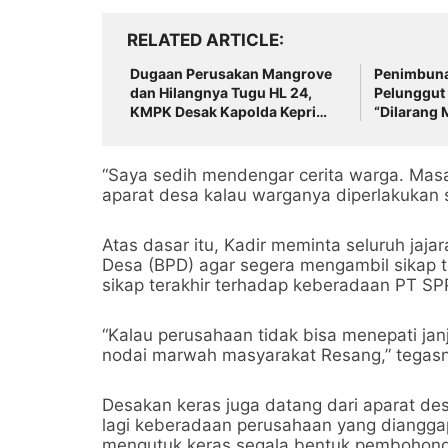
RELATED ARTICLE
Dugaan Perusakan Mangrove
Penimbuna
dan Hilangnya Tugu HL 24,
Pelunggut 
KMPK Desak Kapolda Kepri
“Dilarang
Bertindak
Negara” D
“Saya sedih mendengar cerita warga. Masa
aparat desa kalau warganya diperlakukan s
Atas dasar itu, Kadir meminta seluruh ja
Desa (BPD) agar segera mengambil sikap t
sikap terakhir terhadap keberadaan PT SP
“Kalau perusahaan tidak bisa menepati janj
nodai marwah masyarakat Resang,” tegas
Desakan keras juga datang dari aparat de
lagi keberadaan perusahaan yang dianggap
mengutuk keras segala bentuk pembohong