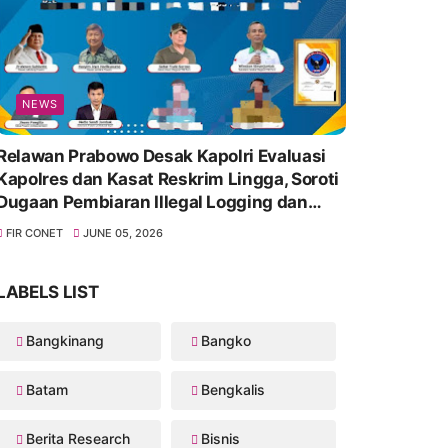
NEWS
Relawan Prabowo Desak Kapolri Evaluasi
Kapolres dan Kasat Reskrim Lingga, Soroti
Dugaan Pembiaran Illegal Logging dan
Lambannya Penanganan Korupsi
FIR CONET
JUNE 05, 2026
LABELS LIST
Bangkinang
Bangko
Batam
Bengkalis
Berita Research
Bisnis