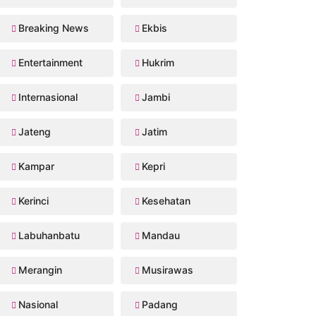
Breaking News
Ekbis
Entertainment
Hukrim
Internasional
Jambi
Jateng
Jatim
Kampar
Kepri
Kerinci
Kesehatan
Labuhanbatu
Mandau
Merangin
Musirawas
Nasional
Padang