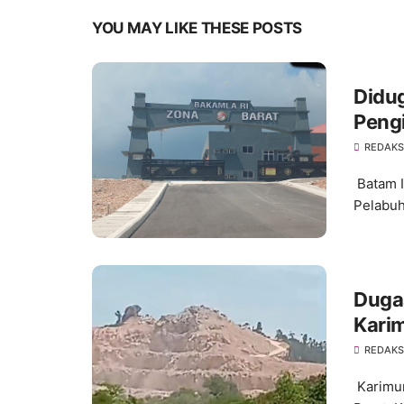
YOU MAY LIKE THESE POSTS
Didug
Pengi
Negar
REDAKS
Batam I
Pelabuh
Duga
Karim
Eval
REDAKS
Karimun