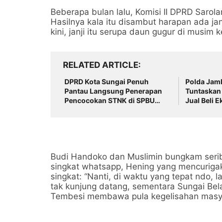
Beberapa bulan lalu, Komisi II DPRD Saro
Hasilnya kala itu disambut harapan ada ja
kini, janji itu serupa daun gugur di musim 
RELATED ARTICLE
DPRD Kota Sungai Penuh
Polda Jamb
Pantau Langsung Penerapan
Tuntaskan
Pencocokan STNK di SPBU
Jual Beli 
Pelayang Raya
IBSE Exsav
Budi Handoko dan Muslimin bungkam serib
singkat whatsapp, Hening yang mencuriga
singkat: “Nanti, di waktu yang tepat ndo, la
tak kunjung datang, sementara Sungai Be
Tembesi membawa pula kegelisahan masya