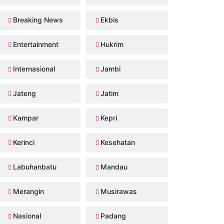
Breaking News
Ekbis
Entertainment
Hukrim
Internasional
Jambi
Jateng
Jatim
Kampar
Kepri
Kerinci
Kesehatan
Labuhanbatu
Mandau
Merangin
Musirawas
Nasional
Padang