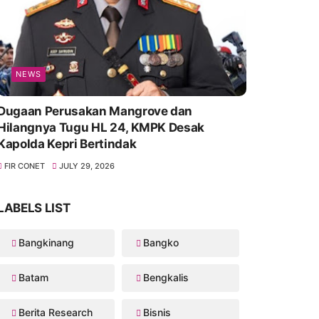
NEWS
Dugaan Perusakan Mangrove dan
Hilangnya Tugu HL 24, KMPK Desak
Kapolda Kepri Bertindak
FIR CONET
JULY 29, 2026
LABELS LIST
Bangkinang
Bangko
Batam
Bengkalis
Berita Research
Bisnis