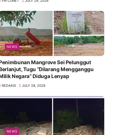
FIR CONET
JULY 29, 2026
NEWS
Penimbunan Mangrove Sei Pelunggut
Berlanjut, Tugu “Dilarang Mengganggu
Milik Negara” Diduga Lenyap
REDAKSI
JULY 28, 2026
NEWS