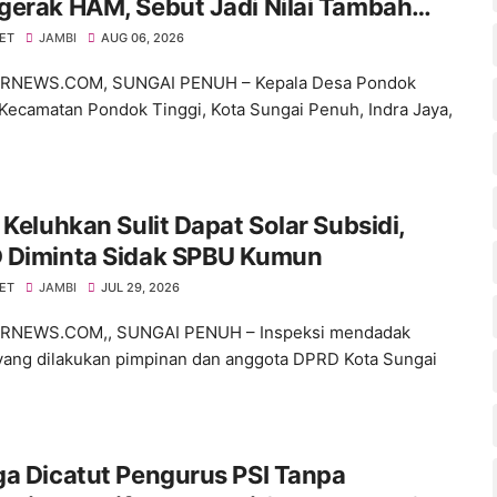
gerak HAM, Sebut Jadi Nilai Tambah
 Desa
NET
JAMBI
AUG 06, 2026
NEWS.COM, SUNGAI PENUH – Kepala Desa Pondok
Kecamatan Pondok Tinggi, Kota Sungai Penuh, Indra Jaya,
 Keluhkan Sulit Dapat Solar Subsidi,
 Diminta Sidak SPBU Kumun
NET
JAMBI
JUL 29, 2026
NEWS.COM,, SUNGAI PENUH – Inspeksi mendadak
 yang dilakukan pimpinan dan anggota DPRD Kota Sungai
a Dicatut Pengurus PSI Tanpa