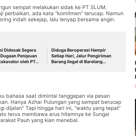
langun sempat melakukan sidak ke PT SLUM.
nji perbaikan, ada kata “komitmen” terucap. Namun
kering indah sekejap, lalu lenyap bersama angin.
i Didesak Segera
Diduga Beroperasi Hampir
 Dugaan Penipuan
Setiap Hari, Jalur Pengiriman
Ekskavator oleh PT
Barang Ilegal di Barelang
ator
Rugikan Negara Miliaran
Rupiah
u bahasa saat dimintai tanggapan via pesan
kan. Hanya Azhar Pulungan yang sempat berucap
gi dijalan” Tapi hingga hari ini, “waktu yang tepat”
lato terus membawa arus hitamnya ke Sungai
rakat Pauh yang kian menebal.