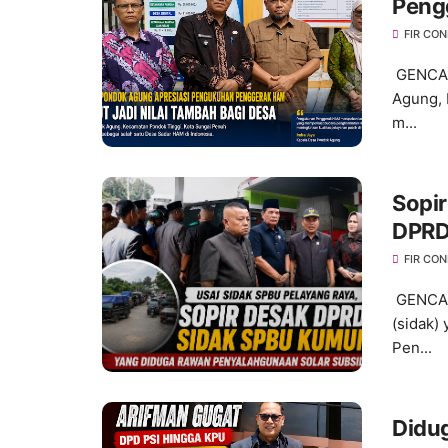
Peng
bagi
FIR CO
GENCAR
Agung, 
m...
Sopir
DPRD
FIR CO
GENCAR
(sidak)
Pen...
Didug