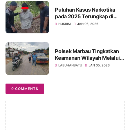
Puluhan Kasus Narkotika
pada 2025 Terungkap di
Pangkatan dan Bilah Hilir,
HUKRIM
JAN 06, 2026
Polres Labuhanbatu Tegas
Berantas Narkoba
Polsek Marbau Tingkatkan
Keamanan Wilayah Melalui
Patroli Dialogis
LABUHANBATU
JAN 05, 2026
0 COMMENTS