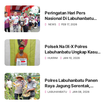
Peringatan Hari Pers
Nasional Di Labuhanbatu
Berlangsung Meriah, PWI
NEWS
FEB 17, 2026
Gandeng Forkopimda
Polsek Na IX-X Polres
Labuhanbatu Ungkap Kasus
Penyalahgunaan Sabu di
HUKRIM
JAN 10, 2026
Aek Kota Batu
Polres Labuhanbatu Panen
Raya Jagung Serentak,
Dukung Ketahanan Pangan
LABUHANBATU
JAN 08, 2026
Nasional 2026