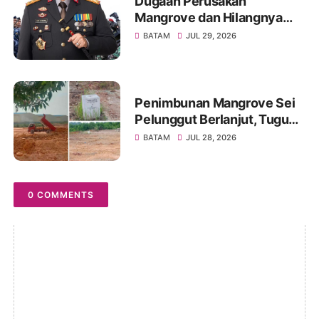
Dugaan Perusakan
Mangrove dan Hilangnya
Tugu HL 24, KMPK Desak
BATAM
JUL 29, 2026
Kapolda Kepri Bertindak
Penimbunan Mangrove Sei
Pelunggut Berlanjut, Tugu
“Dilarang Mengganggu Milik
BATAM
JUL 28, 2026
Negara” Diduga Lenyap
0 COMMENTS