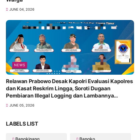
JUNE 04, 2026
NEWS
Relawan Prabowo Desak Kapolri Evaluasi Kapolres
dan Kasat Reskrim Lingga, Soroti Dugaan
Pembiaran Illegal Logging dan Lambannya
Penanganan Korupsi
JUNE 05, 2026
LABELS LIST
Bangkinang
Bangko