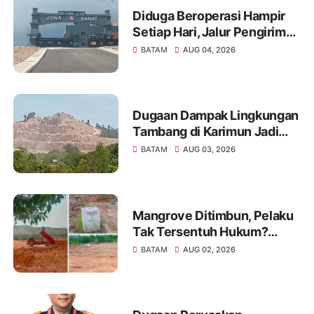
Diduga Beroperasi Hampir
Setiap Hari, Jalur Pengiriman
Barang Ilegal di Barelang
BATAM
AUG 04, 2026
Rugikan Negara Miliaran
Rupiah
Dugaan Dampak Lingkungan
Tambang di Karimun Jadi
Sorotan, Masyarakat Minta
BATAM
AUG 03, 2026
Evaluasi AMDAL
Mangrove Ditimbun, Pelaku
Tak Tersentuh Hukum?
Dugaan Tebang Pilih
BATAM
AUG 02, 2026
Penegakan Hukum di Batam
Disorot