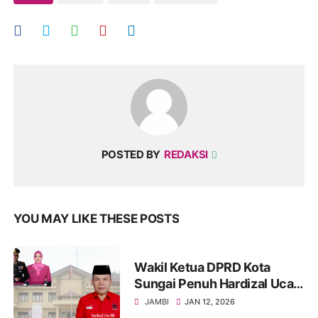
POSTED BY
REDAKSI
YOU MAY LIKE THESE POSTS
Wakil Ketua DPRD Kota
Sungai Penuh Hardizal Ucap
Selamat Datang AKBP
JAMBI
JAN 12, 2026
Ramadhanil Jabat Kapolres