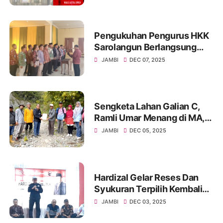
Kerinci
Pengukuhan Pengurus HKK
Sarolangun Berlangsung
Meriah, Trianto Resmi
JAMBI
DEC 07, 2025
Nahkodai Kepengurusan
Baru
Sengketa Lahan Galian C,
Ramli Umar Menang di MA,
Eksekusi PN Terkendala
JAMBI
DEC 05, 2025
Akses Jalan Ditutup
Hardizal Gelar Reses Dan
Syukuran Terpilih Kembali
Sebagai Ketua DPC PDIP
JAMBI
DEC 03, 2025
Sungai Penuh