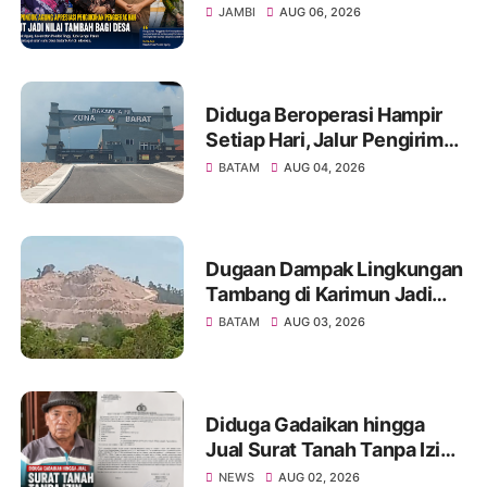
Penggerak HAM, Sebut Jadi
JAMBI
AUG 06, 2026
Nilai Tambah bagi Desa
Diduga Beroperasi Hampir
Setiap Hari, Jalur Pengiriman
Barang Ilegal di Barelang
BATAM
AUG 04, 2026
Rugikan Negara Miliaran
Rupiah
Dugaan Dampak Lingkungan
Tambang di Karimun Jadi
Sorotan, Masyarakat Minta
BATAM
AUG 03, 2026
Evaluasi AMDAL
Diduga Gadaikan hingga
Jual Surat Tanah Tanpa Izin,
Seorang Warga Pekanbaru
NEWS
AUG 02, 2026