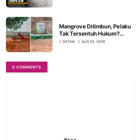
Dilaporkan ke Polisi
Mangrove Ditimbun, Pelaku
Tak Tersentuh Hukum?
Dugaan Tebang Pilih
BATAM
AUG 02, 2026
Penegakan Hukum di Batam
Disorot
0 COMMENTS