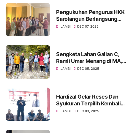
Pengukuhan Pengurus HKK
Sarolangun Berlangsung
Meriah, Trianto Resmi
JAMBI
DEC 07, 2025
Nahkodai Kepengurusan
Baru
Sengketa Lahan Galian C,
Ramli Umar Menang di MA,
Eksekusi PN Terkendala
JAMBI
DEC 05, 2025
Akses Jalan Ditutup
Hardizal Gelar Reses Dan
Syukuran Terpilih Kembali
Sebagai Ketua DPC PDIP
JAMBI
DEC 03, 2025
Sungai Penuh