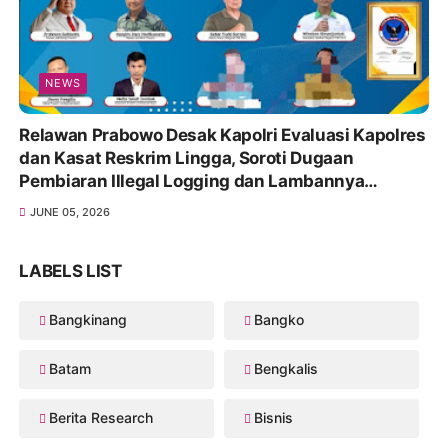
NEWS
Relawan Prabowo Desak Kapolri Evaluasi Kapolres
dan Kasat Reskrim Lingga, Soroti Dugaan
Pembiaran Illegal Logging dan Lambannya
Penanganan Korupsi
JUNE 05, 2026
LABELS LIST
Bangkinang
Bangko
Batam
Bengkalis
Berita Research
Bisnis