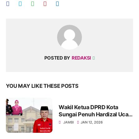
POSTED BY
REDAKSI
YOU MAY LIKE THESE POSTS
Wakil Ketua DPRD Kota
Sungai Penuh Hardizal Ucap
Selamat Datang AKBP
JAMBI
JAN 12, 2026
Ramadhanil Jabat Kapolres
Kerinci