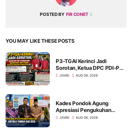
POSTED BY
FIR CONET
YOU MAY LIKE THESE POSTS
P3-TGAI Kerinci Jadi
Sorotan, Ketua DPC PDI-P
Edison dan Sekretaris Joni
JAMBI
AUG 09, 2026
Efendi Bantah Dugaan
Pungutan Fee
Kades Pondok Agung
Apresiasi Pengukuhan
Penggerak HAM, Sebut Jadi
JAMBI
AUG 06, 2026
Nilai Tambah bagi Desa