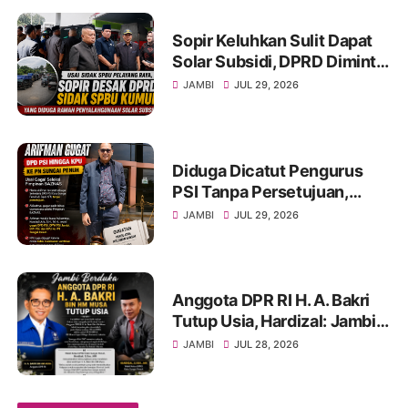
Sopir Keluhkan Sulit Dapat
Solar Subsidi, DPRD Diminta
Sidak SPBU Kumun
JAMBI
JUL 29, 2026
Diduga Dicatut Pengurus
PSI Tanpa Persetujuan,
Arifman Resmi Gugat DPD
JAMBI
JUL 29, 2026
PSI ke PN Sungai Penuh.
Anggota DPR RI H. A. Bakri
Tutup Usia, Hardizal: Jambi
Kehilangan Salah Satu Putra
JAMBI
JUL 28, 2026
Terbaik