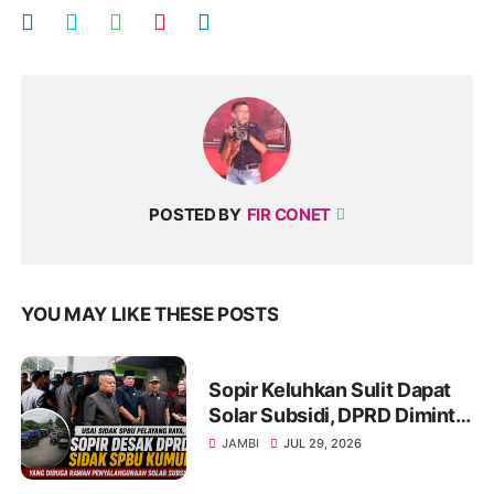
POSTED BY
FIR CONET
YOU MAY LIKE THESE POSTS
Sopir Keluhkan Sulit Dapat
Solar Subsidi, DPRD Diminta
Sidak SPBU Kumun
JAMBI
JUL 29, 2026