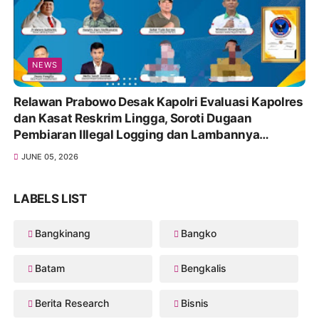
NEWS
Relawan Prabowo Desak Kapolri Evaluasi Kapolres
dan Kasat Reskrim Lingga, Soroti Dugaan
Pembiaran Illegal Logging dan Lambannya
Penanganan Korupsi
JUNE 05, 2026
LABELS LIST
Bangkinang
Bangko
Batam
Bengkalis
Berita Research
Bisnis