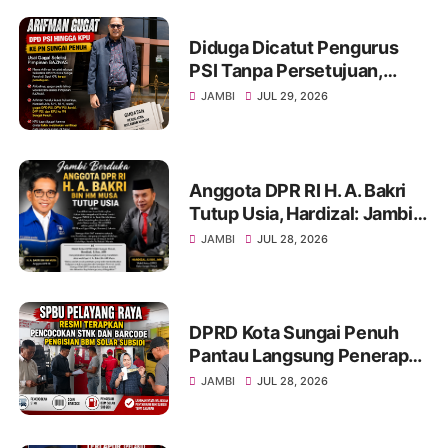
Diduga Dicatut Pengurus
PSI Tanpa Persetujuan,
Arifman Resmi Gugat DPD
JAMBI
JUL 29, 2026
PSI ke PN Sungai Penuh.
Anggota DPR RI H. A. Bakri
Tutup Usia, Hardizal: Jambi
Kehilangan Salah Satu Putra
JAMBI
JUL 28, 2026
Terbaik
DPRD Kota Sungai Penuh
Pantau Langsung Penerapan
Pencocokan STNK di SPBU
JAMBI
JUL 28, 2026
Pelayang Raya