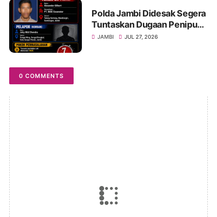
Polda Jambi Didesak Segera
Tuntaskan Dugaan Penipuan
Jual Beli Ekskavator oleh PT
JAMBI
JUL 27, 2026
IBSE Exsavator
0 COMMENTS