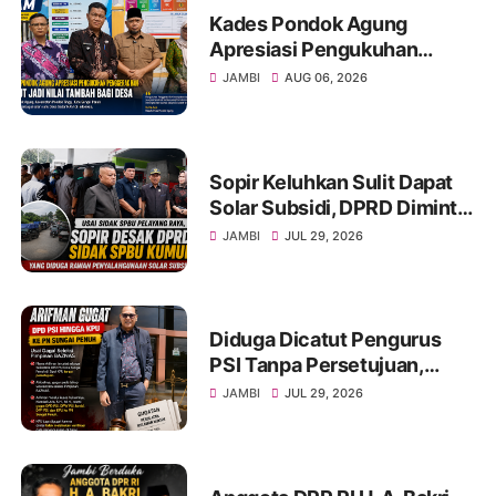
Kades Pondok Agung
Apresiasi Pengukuhan
Penggerak HAM, Sebut Jadi
JAMBI
AUG 06, 2026
Nilai Tambah bagi Desa
Sopir Keluhkan Sulit Dapat
Solar Subsidi, DPRD Diminta
Sidak SPBU Kumun
JAMBI
JUL 29, 2026
Diduga Dicatut Pengurus
PSI Tanpa Persetujuan,
Arifman Resmi Gugat DPD
JAMBI
JUL 29, 2026
PSI ke PN Sungai Penuh.