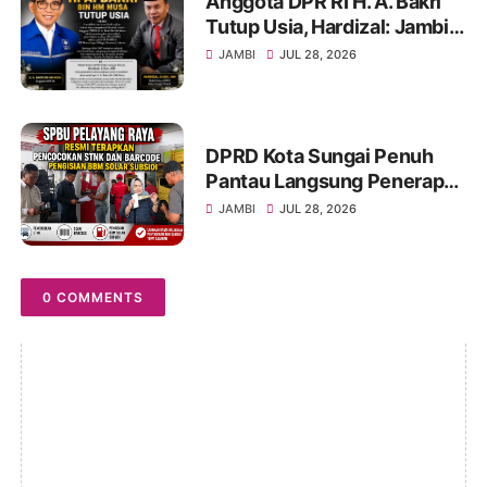
Anggota DPR RI H. A. Bakri
Tutup Usia, Hardizal: Jambi
Kehilangan Salah Satu Putra
JAMBI
JUL 28, 2026
Terbaik
DPRD Kota Sungai Penuh
Pantau Langsung Penerapan
Pencocokan STNK di SPBU
JAMBI
JUL 28, 2026
Pelayang Raya
0 COMMENTS