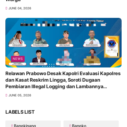
JUNE 04, 2026
NEWS
Relawan Prabowo Desak Kapolri Evaluasi Kapolres
dan Kasat Reskrim Lingga, Soroti Dugaan
Pembiaran Illegal Logging dan Lambannya
Penanganan Korupsi
JUNE 05, 2026
LABELS LIST
Bangkinang
Bangko