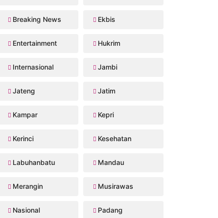
Breaking News
Ekbis
Entertainment
Hukrim
Internasional
Jambi
Jateng
Jatim
Kampar
Kepri
Kerinci
Kesehatan
Labuhanbatu
Mandau
Merangin
Musirawas
Nasional
Padang