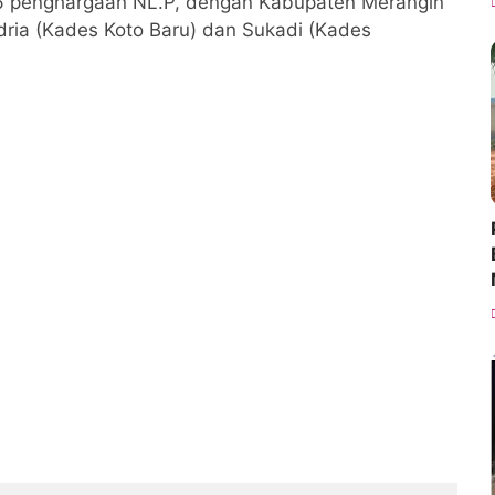
16 penghargaan NL.P, dengan Kabupaten Merangin
ia (Kades Koto Baru) dan Sukadi (Kades