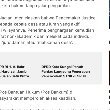
eta hukum tanpa jalur pengadilan.
agian, menjelaskan bahwa Peacemaker Justice
epada kepala desa atau lurah yang aktif
di wilayahnya. Penerima penghargaan kemudian
ifat non-akademik dan melekat pada individu
 “juru damai” atau “mahkamah desa”.
R RI H. A. Bakri
DPRD Kota Sungai Penuh
, Hardizal: Jambi
Pantau Langsung Penerapan
 Salah Satu Putra
Pencocokan STNK di SPBU
Pelayang Raya
Pos Bantuan Hukum (Pos Bankum) di
syarakat memperoleh akses keadilan.