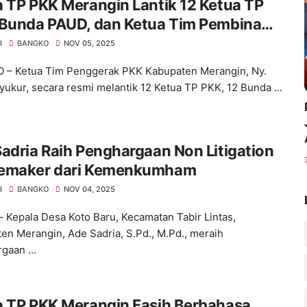
 TP PKK Merangin Lantik 12 Ketua TP
 Bunda PAUD, dan Ketua Tim Pembina
andu Kecamatan
I
BANGKO
NOV 05, 2025
– Ketua Tim Penggerak PKK Kabupaten Merangin, Ny.
Syukur, secara resmi melantik 12 Ketua TP PKK, 12 Bunda ...
adria Raih Penghargaan Non Litigation
emaker dari Kemenkumham
I
BANGKO
NOV 04, 2025
 Kepala Desa Koto Baru, Kecamatan Tabir Lintas,
en Merangin, Ade Sadria, S.Pd., M.Pd., meraih
gaan ...
a TP PKK Merangin Fasih Berbahasa