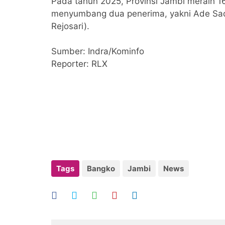
Pada tahun 2025, Provinsi Jambi meraih 
menyumbang dua penerima, yakni Ade Sadr
Rejosari).
Sumber: Indra/Kominfo
Reporter: RLX
Tags
Bangko
Jambi
News