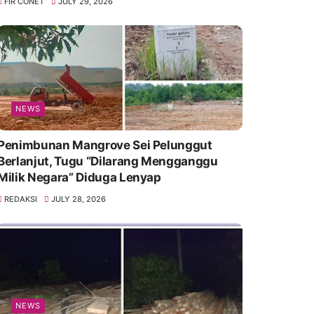
FIR CONET
JULY 29, 2026
NEWS
Penimbunan Mangrove Sei Pelunggut
Berlanjut, Tugu “Dilarang Mengganggu
Milik Negara” Diduga Lenyap
REDAKSI
JULY 28, 2026
NEWS