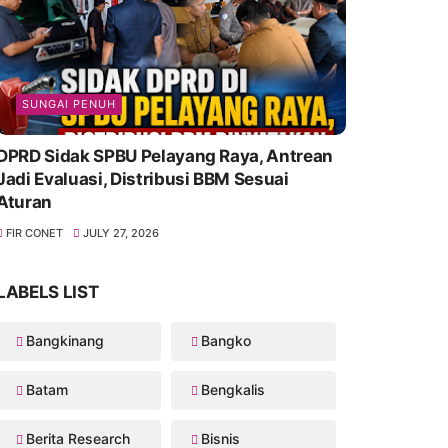
SUNGAI PENUH
DPRD Sidak SPBU Pelayang Raya, Antrean
Jadi Evaluasi, Distribusi BBM Sesuai
Aturan
FIR CONET
JULY 27, 2026
LABELS LIST
Bangkinang
Bangko
Batam
Bengkalis
Berita Research
Bisnis