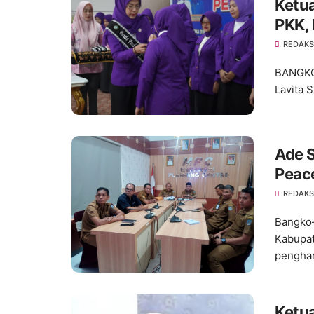
Ketua
PKK,
Posy
REDAKS
BANGKO 
Lavita 
Ade S
Peac
REDAKS
Bangko–
Kabupat
penghar
Ketu