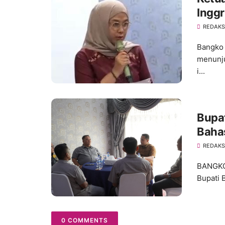
Inggr
REDAKS
Bangko 
menunj
i...
Bupa
Bahas
REDAKS
BANGKO 
Bupati B
0 COMMENTS