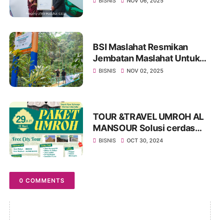
BISNIS
NOV 06, 2025
BSI Maslahat Resmikan
Jembatan Maslahat Untuk
Negeri Bagi Masyarakat
BISNIS
NOV 02, 2025
Baduy
TOUR &TRAVEL UMROH AL
MANSOUR Solusi cerdas
untuk perjalanan umrah
BISNIS
OCT 30, 2024
Anda.
0 COMMENTS