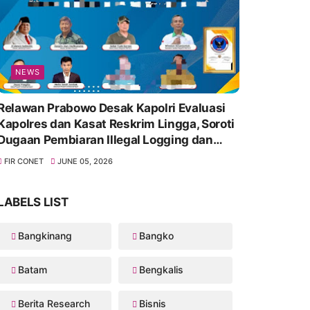
NEWS
Relawan Prabowo Desak Kapolri Evaluasi
Kapolres dan Kasat Reskrim Lingga, Soroti
Dugaan Pembiaran Illegal Logging dan
Lambannya Penanganan Korupsi
FIR CONET
JUNE 05, 2026
LABELS LIST
Bangkinang
Bangko
Batam
Bengkalis
Berita Research
Bisnis