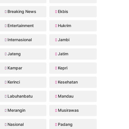
Breaking News
Ekbis
Entertainment
Hukrim
Internasional
Jambi
Jateng
Jatim
Kampar
Kepri
Kerinci
Kesehatan
Labuhanbatu
Mandau
Merangin
Musirawas
Nasional
Padang