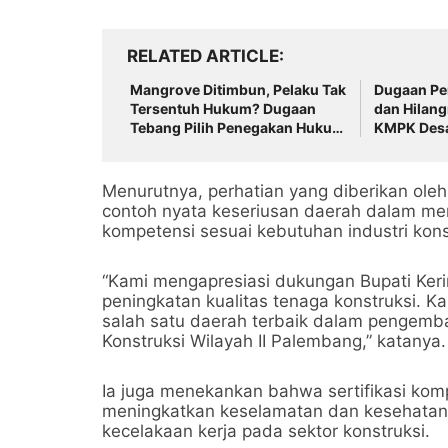
RELATED ARTICLE
Mangrove Ditimbun, Pelaku Tak
Dugaan Pe
Tersentuh Hukum? Dugaan
dan Hilang
Tebang Pilih Penegakan Hukum
KMPK Desa
di Batam Disorot
Bertindak
Menurutnya, perhatian yang diberikan oleh
contoh nyata keseriusan daerah dalam men
kompetensi sesuai kebutuhan industri kons
“Kami mengapresiasi dukungan Bupati Ker
peningkatan kualitas tenaga konstruksi. K
salah satu daerah terbaik dalam pengemba
Konstruksi Wilayah II Palembang,” katanya.
Ia juga menekankan bahwa sertifikasi kom
meningkatkan keselamatan dan kesehatan 
kecelakaan kerja pada sektor konstruksi.