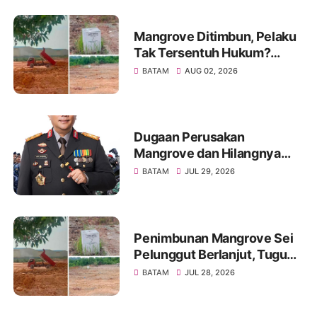
Mangrove Ditimbun, Pelaku
Tak Tersentuh Hukum?
Dugaan Tebang Pilih
BATAM
AUG 02, 2026
Penegakan Hukum di Batam
Disorot
Dugaan Perusakan
Mangrove dan Hilangnya
Tugu HL 24, KMPK Desak
BATAM
JUL 29, 2026
Kapolda Kepri Bertindak
Penimbunan Mangrove Sei
Pelunggut Berlanjut, Tugu
“Dilarang Mengganggu Milik
BATAM
JUL 28, 2026
Negara” Diduga Lenyap