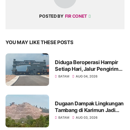
POSTED BY
FIR CONET
YOU MAY LIKE THESE POSTS
Diduga Beroperasi Hampir
Setiap Hari, Jalur Pengiriman
Barang Ilegal di Barelang
BATAM
AUG 04, 2026
Rugikan Negara Miliaran
Rupiah
Dugaan Dampak Lingkungan
Tambang di Karimun Jadi
Sorotan, Masyarakat Minta
BATAM
AUG 03, 2026
Evaluasi AMDAL