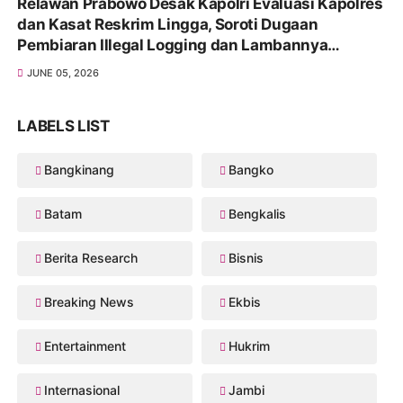
Relawan Prabowo Desak Kapolri Evaluasi Kapolres
dan Kasat Reskrim Lingga, Soroti Dugaan
Pembiaran Illegal Logging dan Lambannya
Penanganan Korupsi
JUNE 05, 2026
LABELS LIST
Bangkinang
Bangko
Batam
Bengkalis
Berita Research
Bisnis
Breaking News
Ekbis
Entertainment
Hukrim
Internasional
Jambi