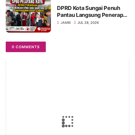
DPRD Kota Sungai Penuh
Pantau Langsung Penerapan
Pencocokan STNK di SPBU
JAMBI
JUL 28, 2026
Pelayang Raya
0 COMMENTS