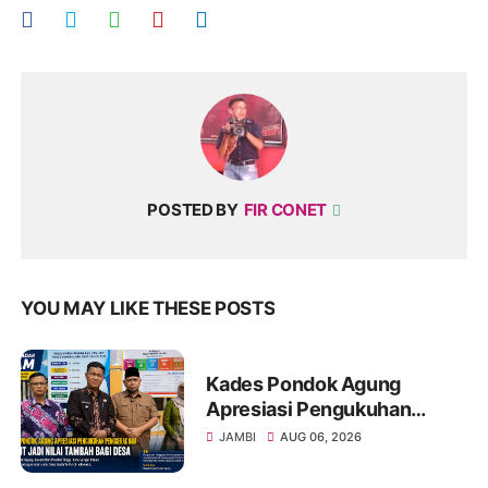
POSTED BY
FIR CONET
YOU MAY LIKE THESE POSTS
Kades Pondok Agung
Apresiasi Pengukuhan
Penggerak HAM, Sebut Jadi
JAMBI
AUG 06, 2026
Nilai Tambah bagi Desa