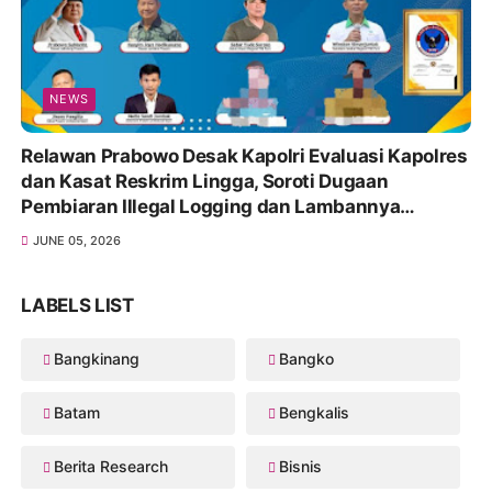
NEWS
Relawan Prabowo Desak Kapolri Evaluasi Kapolres
dan Kasat Reskrim Lingga, Soroti Dugaan
Pembiaran Illegal Logging dan Lambannya
Penanganan Korupsi
JUNE 05, 2026
LABELS LIST
Bangkinang
Bangko
Batam
Bengkalis
Berita Research
Bisnis