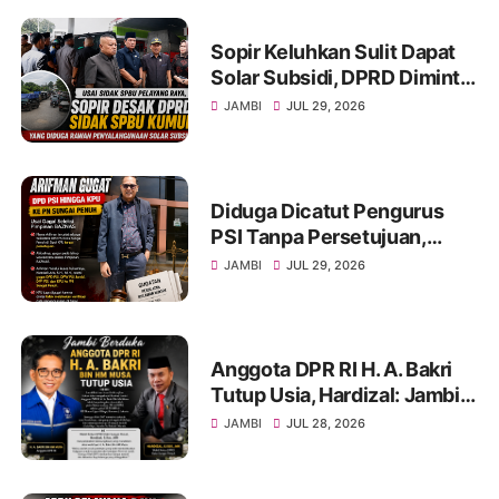
Sopir Keluhkan Sulit Dapat
Solar Subsidi, DPRD Diminta
Sidak SPBU Kumun
JAMBI
JUL 29, 2026
Diduga Dicatut Pengurus
PSI Tanpa Persetujuan,
Arifman Resmi Gugat DPD
JAMBI
JUL 29, 2026
PSI ke PN Sungai Penuh.
Anggota DPR RI H. A. Bakri
Tutup Usia, Hardizal: Jambi
Kehilangan Salah Satu Putra
JAMBI
JUL 28, 2026
Terbaik