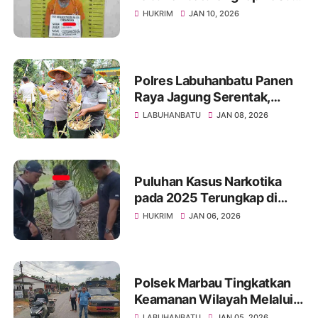
Penyalahgunaan Sabu di
HUKRIM
JAN 10, 2026
Aek Kota Batu
Polres Labuhanbatu Panen
Raya Jagung Serentak,
Dukung Ketahanan Pangan
LABUHANBATU
JAN 08, 2026
Nasional 2026
Puluhan Kasus Narkotika
pada 2025 Terungkap di
Pangkatan dan Bilah Hilir,
HUKRIM
JAN 06, 2026
Polres Labuhanbatu Tegas
Berantas Narkoba
Polsek Marbau Tingkatkan
Keamanan Wilayah Melalui
Patroli Dialogis
LABUHANBATU
JAN 05, 2026