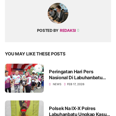
POSTED BY
REDAKSI
YOU MAY LIKE THESE POSTS
Peringatan Hari Pers
Nasional Di Labuhanbatu
Berlangsung Meriah, PWI
NEWS
FEB 17, 2026
Gandeng Forkopimda
Polsek Na IX-X Polres
Labuhanbatu Ungkap Kasus