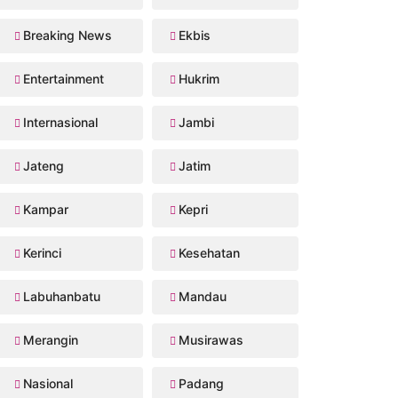
Breaking News
Ekbis
Entertainment
Hukrim
Internasional
Jambi
Jateng
Jatim
Kampar
Kepri
Kerinci
Kesehatan
Labuhanbatu
Mandau
Merangin
Musirawas
Nasional
Padang