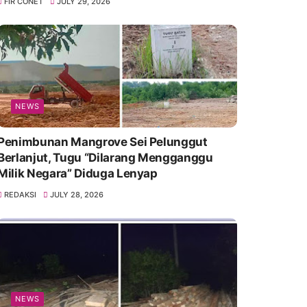
FIR CONET
JULY 29, 2026
NEWS
Penimbunan Mangrove Sei Pelunggut
Berlanjut, Tugu “Dilarang Mengganggu
Milik Negara” Diduga Lenyap
REDAKSI
JULY 28, 2026
NEWS