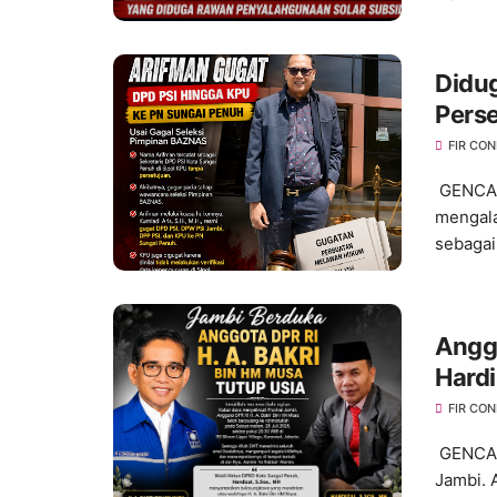
Didug
Perse
ke P
FIR CO
GENCAR
mengala
sebagai 
Anggo
Hardi
Terba
FIR CO
GENCAR
Jambi. 