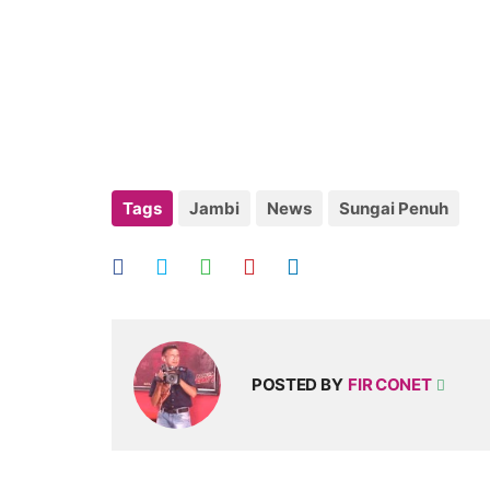
Tags
Jambi
News
Sungai Penuh
POSTED BY
FIR CONET