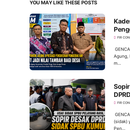
YOU MAY LIKE THESE POSTS
Kade
Peng
bagi
FIR CO
GENCAR
Agung, 
m...
Sopir
DPRD
FIR CO
GENCAR
(sidak)
Pen...