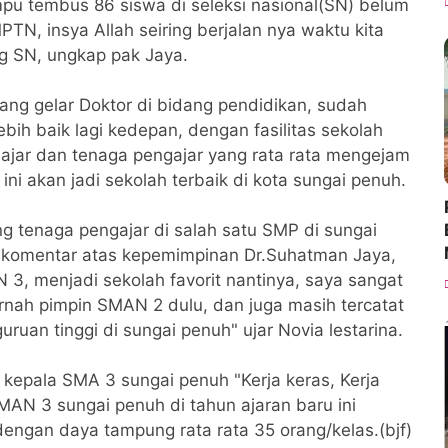
pu tembus 86 siswa di seleksi nasional(SN) belum
TN, insya Allah seiring berjalan nya waktu kita
ng SN, ungkap pak Jaya.
ang gelar Doktor di bidang pendidikan, sudah
ih baik lagi kedepan, dengan fasilitas sekolah
lajar dan tenaga pengajar yang rata rata mengejam
ni akan jadi sekolah terbaik di kota sungai penuh.
g tenaga pengajar di salah satu SMP di sungai
n komentar atas kepemimpinan Dr.Suhatman Jaya,
, menjadi sekolah favorit nantinya, saya sangat
ernah pimpin SMAN 2 dulu, dan juga masih tercatat
uruan tinggi di sungai penuh" ujar Novia lestarina.
epala SMA 3 sungai penuh "Kerja keras, Kerja
SMAN 3 sungai penuh di tahun ajaran baru ini
dengan daya tampung rata rata 35 orang/kelas.(bjf)