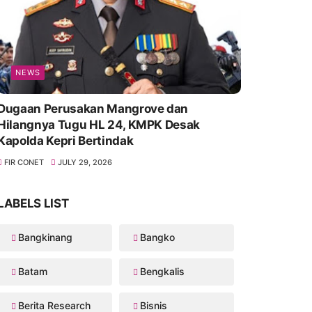
NEWS
Dugaan Perusakan Mangrove dan
Hilangnya Tugu HL 24, KMPK Desak
Kapolda Kepri Bertindak
FIR CONET
JULY 29, 2026
LABELS LIST
Bangkinang
Bangko
Batam
Bengkalis
Berita Research
Bisnis