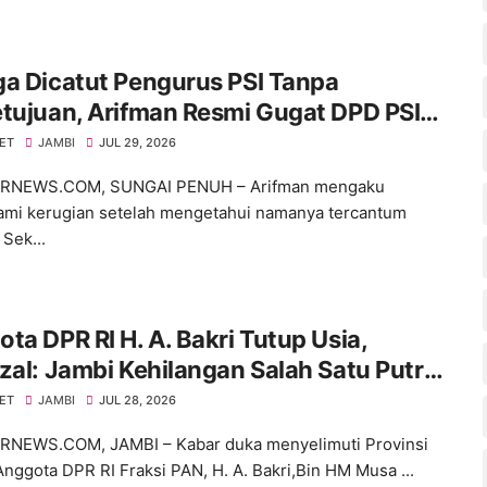
a Dicatut Pengurus PSI Tanpa
tujuan, Arifman Resmi Gugat DPD PSI
N Sungai Penuh.
NET
JAMBI
JUL 29, 2026
NEWS.COM, SUNGAI PENUH – Arifman mengaku
mi kerugian setelah mengetahui namanya tercantum
Sek...
ta DPR RI H. A. Bakri Tutup Usia,
zal: Jambi Kehilangan Salah Satu Putra
ik
NET
JAMBI
JUL 28, 2026
NEWS.COM, JAMBI – Kabar duka menyelimuti Provinsi
Anggota DPR RI Fraksi PAN, H. A. Bakri,Bin HM Musa ...