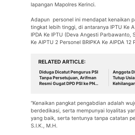
lapangan Mapolres Kerinci.
Adapun personel ini mendapat kenaikan 
tingkat lebih tinggi, di antaranya IPTU K
IPDA Ke IPTU (Deva Angesti Parbawanto, S.
Ke AIPTU 2 Personel BRIPKA Ke AIPDA 12 
RELATED ARTICLE
Diduga Dicatut Pengurus PSI
Anggota DP
Tanpa Persetujuan, Arifman
Tutup Usia
Resmi Gugat DPD PSI ke PN
Kehilangan
Sungai Penuh.
Terbaik
“Kenaikan pangkat pengabdian adalah wuj
berdedikasi, serta mempunyai loyalitas ya
yang baik, serta tentunya tanpa catatan 
S.I.K., M.H.