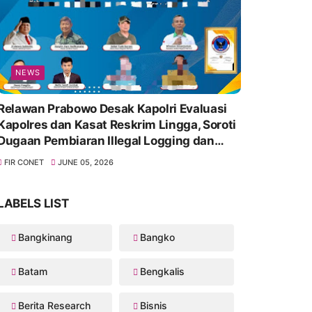
NEWS
Relawan Prabowo Desak Kapolri Evaluasi
Kapolres dan Kasat Reskrim Lingga, Soroti
Dugaan Pembiaran Illegal Logging dan
Lambannya Penanganan Korupsi
FIR CONET
JUNE 05, 2026
LABELS LIST
Bangkinang
Bangko
Batam
Bengkalis
Berita Research
Bisnis