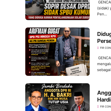
GENCAR
(sidak)
Pen...
Didug
Perse
ke P
FIR CO
GENCAR
mengala
sebagai 
Anggo
Hardi
Terba
FIR CO