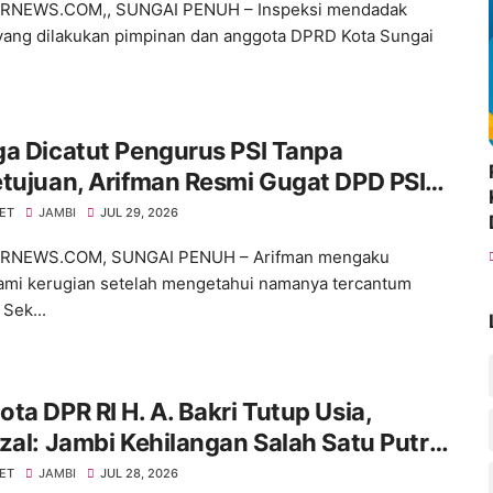
NEWS.COM,, SUNGAI PENUH – Inspeksi mendadak
 yang dilakukan pimpinan dan anggota DPRD Kota Sungai
a Dicatut Pengurus PSI Tanpa
tujuan, Arifman Resmi Gugat DPD PSI
N Sungai Penuh.
NET
JAMBI
JUL 29, 2026
NEWS.COM, SUNGAI PENUH – Arifman mengaku
mi kerugian setelah mengetahui namanya tercantum
Sek...
ta DPR RI H. A. Bakri Tutup Usia,
zal: Jambi Kehilangan Salah Satu Putra
ik
NET
JAMBI
JUL 28, 2026