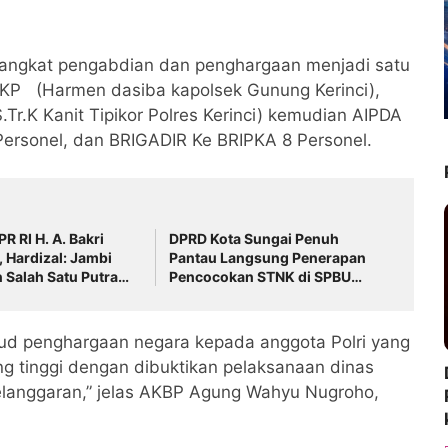
pangkat pengabdian dan penghargaan menjadi satu
e AKP (Harmen dasiba kapolsek Gunung Kerinci),
Tr.K Kanit Tipikor Polres Kerinci) kemudian AIPDA
Personel, dan BRIGADIR Ke BRIPKA 8 Personel.
R RI H. A. Bakri
DPRD Kota Sungai Penuh
, Hardizal: Jambi
Pantau Langsung Penerapan
 Salah Satu Putra
Pencocokan STNK di SPBU
Pelayang Raya
ud penghargaan negara kepada anggota Polri yang
ng tinggi dengan dibuktikan pelaksanaan dinas
pelanggaran,” jelas AKBP Agung Wahyu Nugroho,