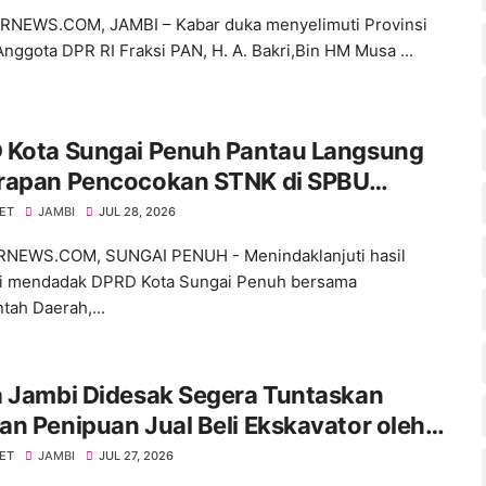
NEWS.COM, JAMBI – Kabar duka menyelimuti Provinsi
Anggota DPR RI Fraksi PAN, H. A. Bakri,Bin HM Musa ...
 Kota Sungai Penuh Pantau Langsung
rapan Pencocokan STNK di SPBU
yang Raya
NET
JAMBI
JUL 28, 2026
NEWS.COM, SUNGAI PENUH - Menindaklanjuti hasil
si mendadak DPRD Kota Sungai Penuh bersama
tah Daerah,...
a Jambi Didesak Segera Tuntaskan
n Penipuan Jual Beli Ekskavator oleh
SE Exsavator
NET
JAMBI
JUL 27, 2026