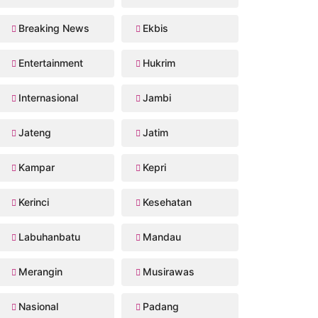
Breaking News
Ekbis
Entertainment
Hukrim
Internasional
Jambi
Jateng
Jatim
Kampar
Kepri
Kerinci
Kesehatan
Labuhanbatu
Mandau
Merangin
Musirawas
Nasional
Padang