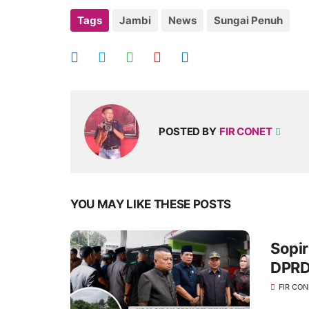
Tags
Jambi
News
Sungai Penuh
POSTED BY
FIR CONET
YOU MAY LIKE THESE POSTS
Sopir
DPRD
FIR CO