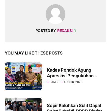
POSTED BY
REDAKSI
YOU MAY LIKE THESE POSTS
Kades Pondok Agung
Apresiasi Pengukuhan
Penggerak HAM, Sebut Jadi
JAMBI
AUG 06, 2026
Nilai Tambah bagi Desa
Sopir Keluhkan Sulit Dapat