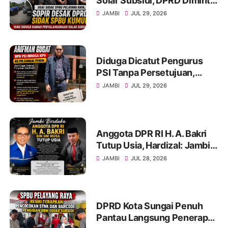
Solar Subsidi, DPRD Diminta
Sidak SPBU Kumun
JAMBI
JUL 29, 2026
Diduga Dicatut Pengurus
PSI Tanpa Persetujuan,
Arifman Resmi Gugat DPD
JAMBI
JUL 29, 2026
PSI ke PN Sungai Penuh.
Anggota DPR RI H. A. Bakri
Tutup Usia, Hardizal: Jambi
Kehilangan Salah Satu Putra
JAMBI
JUL 28, 2026
Terbaik
DPRD Kota Sungai Penuh
Pantau Langsung Penerapan