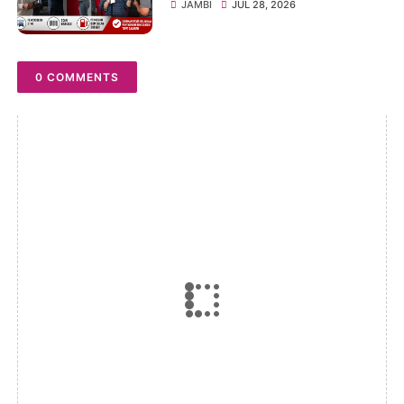
Pencocokan STNK di SPBU
JAMBI
JUL 28, 2026
Pelayang Raya
0 COMMENTS