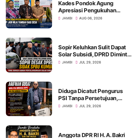
Kades Pondok Agung
Apresiasi Pengukuhan
Penggerak HAM, Sebut Jadi
JAMBI
AUG 06, 2026
Nilai Tambah bagi Desa
Sopir Keluhkan Sulit Dapat
Solar Subsidi, DPRD Diminta
Sidak SPBU Kumun
JAMBI
JUL 29, 2026
Diduga Dicatut Pengurus
PSI Tanpa Persetujuan,
Arifman Resmi Gugat DPD
JAMBI
JUL 29, 2026
PSI ke PN Sungai Penuh.
Anggota DPR RI H. A. Bakri