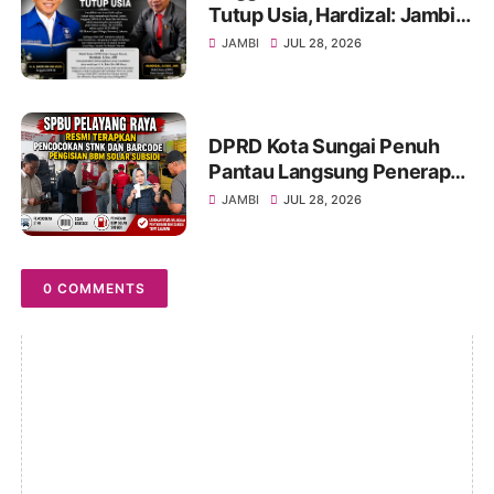
Tutup Usia, Hardizal: Jambi
Kehilangan Salah Satu Putra
JAMBI
JUL 28, 2026
Terbaik
DPRD Kota Sungai Penuh
Pantau Langsung Penerapan
Pencocokan STNK di SPBU
JAMBI
JUL 28, 2026
Pelayang Raya
0 COMMENTS