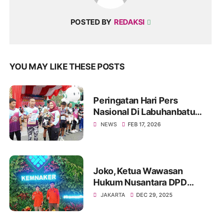
POSTED BY
REDAKSI
YOU MAY LIKE THESE POSTS
Peringatan Hari Pers
Nasional Di Labuhanbatu
Berlangsung Meriah, PWI
NEWS
FEB 17, 2026
Gandeng Forkopimda
Joko, Ketua Wawasan
Hukum Nusantara DPD
Jakarta Utara, Sampaikan
JAKARTA
DEC 29, 2025
Ucapan Hari Satpam
Nasional dari Ruang