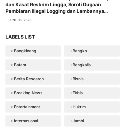
dan Kasat Reskrim Lingga, Soroti Dugaan
Pembiaran Illegal Logging dan Lambannya
Penanganan Korupsi
JUNE 05, 2026
LABELS LIST
Bangkinang
Bangko
Batam
Bengkalis
Berita Research
Bisnis
Breaking News
Ekbis
Entertainment
Hukrim
Internasional
Jambi