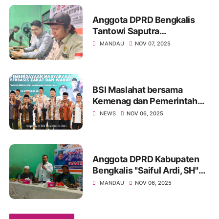
Perawatan
Anggota DPRD Bengkalis
Tantowi Saputra
Pangaribuan Serap Aspirasi
MANDAU
NOV 07, 2025
Warga Mandau di
Sekretariat AMPD
BSI Maslahat bersama
Kemenag dan Pemerintah
Kabupaten Cirebon
NEWS
NOV 06, 2025
Luncurkan Program Kota
Wakaf
Anggota DPRD Kabupaten
Bengkalis "Saiful Ardi, SH"
Gelar Reses di Sekretariat
MANDAU
NOV 06, 2025
AMPD, Serap Aspirasi
Pedagang Pasar Duri