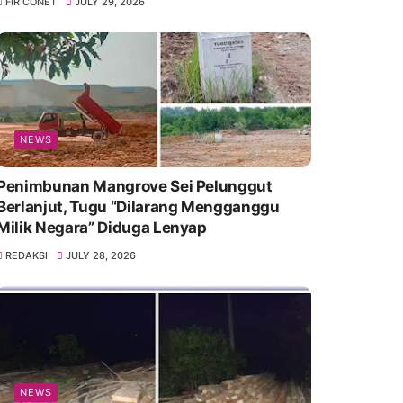
FIR CONET
JULY 29, 2026
NEWS
Penimbunan Mangrove Sei Pelunggut
Berlanjut, Tugu “Dilarang Mengganggu
Milik Negara” Diduga Lenyap
REDAKSI
JULY 28, 2026
NEWS