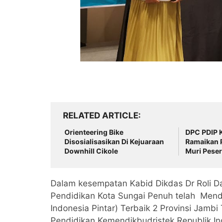
RELATED ARTICLE
Orienteering Bike
DPC PDIP 
Disosialisasikan Di Kejuaraan
Ramaikan 
Downhill Cikole
Muri Peser
di Seluruh
Dalam kesempatan Kabid Dikdas Dr Roli D
Pendidikan Kota Sungai Penuh telah Mend
Indonesia Pintar) Terbaik 2 Provinsi Jam
Pendidikan Kemendikbudristek Republik In