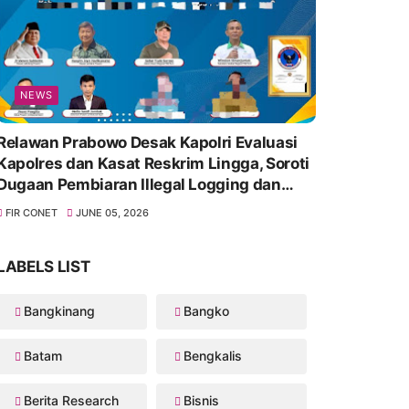
NEWS
Relawan Prabowo Desak Kapolri Evaluasi
Kapolres dan Kasat Reskrim Lingga, Soroti
Dugaan Pembiaran Illegal Logging dan
Lambannya Penanganan Korupsi
FIR CONET
JUNE 05, 2026
LABELS LIST
Bangkinang
Bangko
Batam
Bengkalis
Berita Research
Bisnis