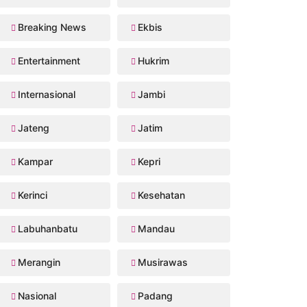
Breaking News
Ekbis
Entertainment
Hukrim
Internasional
Jambi
Jateng
Jatim
Kampar
Kepri
Kerinci
Kesehatan
Labuhanbatu
Mandau
Merangin
Musirawas
Nasional
Padang