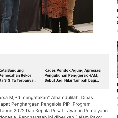
Kota Bandung
Kades Pondok Agung Apresiasi
Pemecahan Rekor
Pengukuhan Penggerak HAM,
ta SiGiTa Terbanyak
Sebut Jadi Nilai Tambah bagi
 Indonesia
Desa
arsa M,Pd mengatakan" Alhamdulilah, Dinas
apat Penghargaan Pengelola PIP (Program
bi Tahun 2022 Dari Kepala Pusat Layanan Pembiyaan
donesia, Penghargaan ini diberikan Dalam Rakor