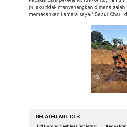
kepada para pekerja kontrakor itu, namun
prilaku tidak menyenangkan dimana salah
memecahkan kamera saya." Sebut Charli 
RELATED ARTICLE
BRI Dorong Cashless Society di
Kades Pon