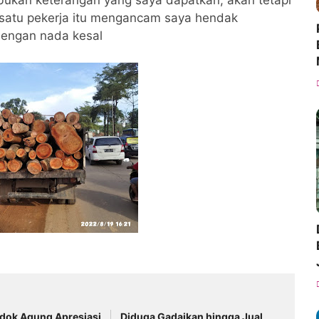
 bukan keterangan yang saya dapatkan, akan tetapi
 satu pekerja itu mengancam saya hendak
dengan nada kesal
dok Agung Apresiasi
Diduga Gadaikan hingga Jual