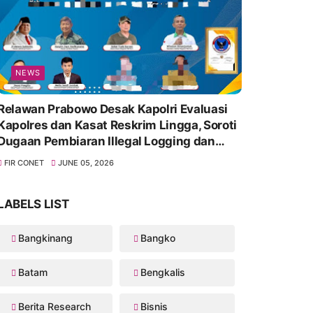
NEWS
Relawan Prabowo Desak Kapolri Evaluasi
Kapolres dan Kasat Reskrim Lingga, Soroti
Dugaan Pembiaran Illegal Logging dan
Lambannya Penanganan Korupsi
FIR CONET
JUNE 05, 2026
LABELS LIST
Bangkinang
Bangko
Batam
Bengkalis
Berita Research
Bisnis