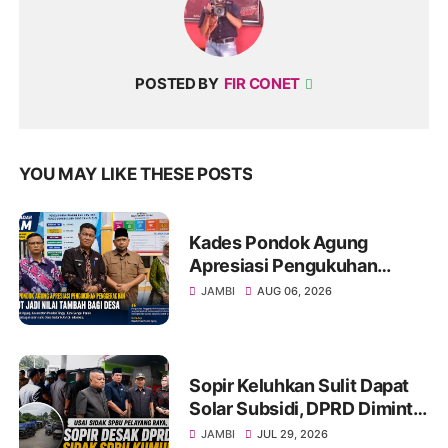
POSTED BY
FIR CONET
YOU MAY LIKE THESE POSTS
Kades Pondok Agung
Apresiasi Pengukuhan
Penggerak HAM, Sebut Jadi
JAMBI
AUG 06, 2026
Nilai Tambah bagi Desa
Sopir Keluhkan Sulit Dapat
Solar Subsidi, DPRD Diminta
Sidak SPBU Kumun
JAMBI
JUL 29, 2026