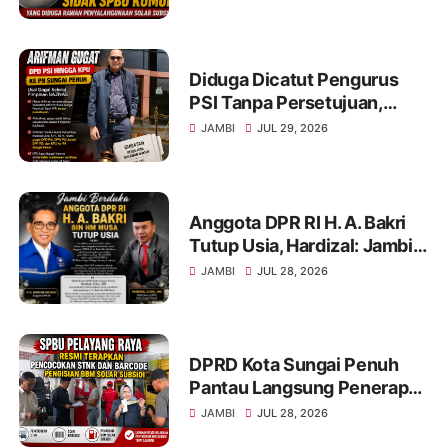
Diduga Dicatut Pengurus
PSI Tanpa Persetujuan,
Arifman Resmi Gugat DPD
JAMBI
JUL 29, 2026
PSI ke PN Sungai Penuh.
Anggota DPR RI H. A. Bakri
Tutup Usia, Hardizal: Jambi
Kehilangan Salah Satu Putra
JAMBI
JUL 28, 2026
Terbaik
DPRD Kota Sungai Penuh
Pantau Langsung Penerapan
Pencocokan STNK di SPBU
JAMBI
JUL 28, 2026
Pelayang Raya