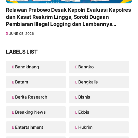
Relawan Prabowo Desak Kapolri Evaluasi Kapolres
dan Kasat Reskrim Lingga, Soroti Dugaan
Pembiaran Illegal Logging dan Lambannya
Penanganan Korupsi
JUNE 05, 2026
LABELS LIST
Bangkinang
Bangko
Batam
Bengkalis
Berita Research
Bisnis
Breaking News
Ekbis
Entertainment
Hukrim