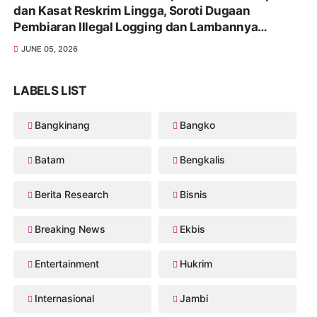
dan Kasat Reskrim Lingga, Soroti Dugaan
Pembiaran Illegal Logging dan Lambannya
Penanganan Korupsi
JUNE 05, 2026
LABELS LIST
Bangkinang
Bangko
Batam
Bengkalis
Berita Research
Bisnis
Breaking News
Ekbis
Entertainment
Hukrim
Internasional
Jambi