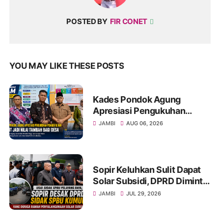
POSTED BY
FIR CONET
YOU MAY LIKE THESE POSTS
Kades Pondok Agung
Apresiasi Pengukuhan
Penggerak HAM, Sebut Jadi
JAMBI
AUG 06, 2026
Nilai Tambah bagi Desa
Sopir Keluhkan Sulit Dapat
Solar Subsidi, DPRD Diminta
Sidak SPBU Kumun
JAMBI
JUL 29, 2026