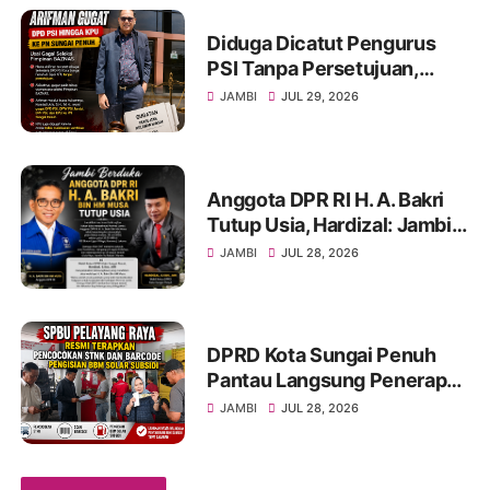
Diduga Dicatut Pengurus
PSI Tanpa Persetujuan,
Arifman Resmi Gugat DPD
JAMBI
JUL 29, 2026
PSI ke PN Sungai Penuh.
Anggota DPR RI H. A. Bakri
Tutup Usia, Hardizal: Jambi
Kehilangan Salah Satu Putra
JAMBI
JUL 28, 2026
Terbaik
DPRD Kota Sungai Penuh
Pantau Langsung Penerapan
Pencocokan STNK di SPBU
JAMBI
JUL 28, 2026
Pelayang Raya