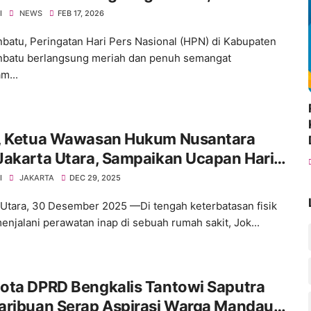
eng Forkopimda
I
NEWS
FEB 17, 2026
batu, Peringatan Hari Pers Nasional (HPN) di Kabupaten
batu berlangsung meriah dan penuh semangat
m...
, Ketua Wawasan Hukum Nusantara
Jakarta Utara, Sampaikan Ucapan Hari
am Nasional dari Ruang Perawatan
I
JAKARTA
DEC 29, 2025
 Utara, 30 Desember 2025 —Di tengah keterbatasan fisik
menjalani perawatan inap di sebuah rumah sakit, Jok...
ota DPRD Bengkalis Tantowi Saputra
aribuan Serap Aspirasi Warga Mandau