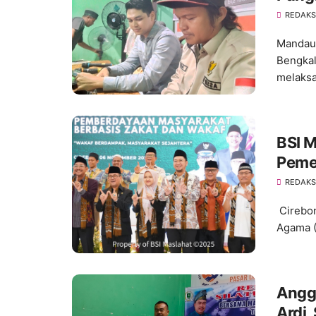
di Se
REDAKS
Mandau
Bengkal
melaksa
BSI 
Peme
Prog
REDAKS
Cirebon
Agama (
Angg
Ardi,