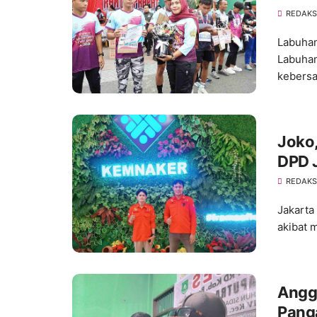
Gand
REDAKS
Labuhan
Labuhan
kebersa
Joko
DPD 
Satp
REDAKS
Jakarta
akibat 
Angg
Pang