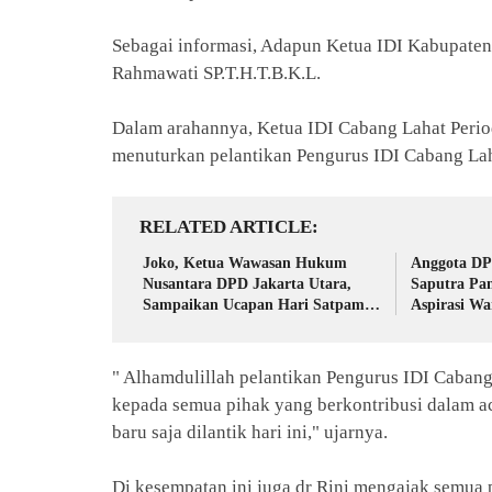
Sebagai informasi, Adapun Ketua IDI Kabupaten
Rahmawati SP.T.H.T.B.K.L.
Dalam arahannya, Ketua IDI Cabang Lahat Perio
menuturkan pelantikan Pengurus IDI Cabang Lah
RELATED ARTICLE
Joko, Ketua Wawasan Hukum
Anggota DP
Nusantara DPD Jakarta Utara,
Saputra Pa
Sampaikan Ucapan Hari Satpam
Aspirasi W
Nasional dari Ruang Perawatan
Sekretaria
" Alhamdulillah pelantikan Pengurus IDI Cabang 
kepada semua pihak yang berkontribusi dalam ac
baru saja dilantik hari ini," ujarnya.
Di kesempatan ini juga dr Rini mengajak semua