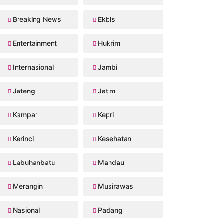
Breaking News
Ekbis
Entertainment
Hukrim
Internasional
Jambi
Jateng
Jatim
Kampar
Kepri
Kerinci
Kesehatan
Labuhanbatu
Mandau
Merangin
Musirawas
Nasional
Padang