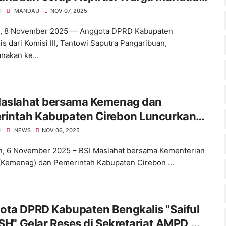
kretariat AMPD
I
MANDAU
NOV 07, 2025
, 8 November 2025 — Anggota DPRD Kabupaten
is dari Komisi III, Tantowi Saputra Pangaribuan,
nakan ke...
Maslahat bersama Kemenag dan
rintah Kabupaten Cirebon Luncurkan
ram Kota Wakaf
I
NEWS
NOV 06, 2025
, 6 November 2025 – BSI Maslahat bersama Kementerian
Kemenag) dan Pemerintah Kabupaten Cirebon ...
ota DPRD Kabupaten Bengkalis "Saiful
 SH" Gelar Reses di Sekretariat AMPD,