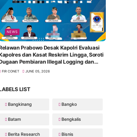
NEWS
Relawan Prabowo Desak Kapolri Evaluasi
Kapolres dan Kasat Reskrim Lingga, Soroti
Dugaan Pembiaran Illegal Logging dan
Lambannya Penanganan Korupsi
FIR CONET
JUNE 05, 2026
LABELS LIST
Bangkinang
Bangko
Batam
Bengkalis
Berita Research
Bisnis