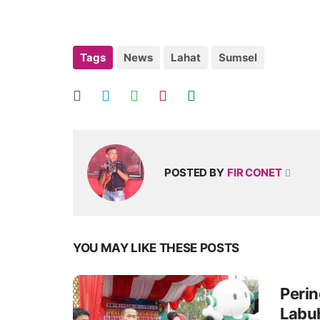
Tags
News
Lahat
Sumsel
POSTED BY
FIR CONET
YOU MAY LIKE THESE POSTS
Perin
Labu