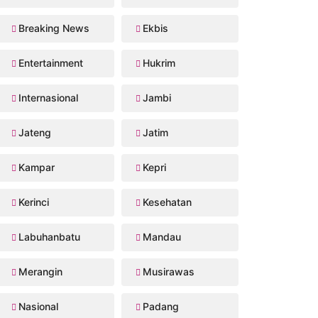
Breaking News
Ekbis
Entertainment
Hukrim
Internasional
Jambi
Jateng
Jatim
Kampar
Kepri
Kerinci
Kesehatan
Labuhanbatu
Mandau
Merangin
Musirawas
Nasional
Padang