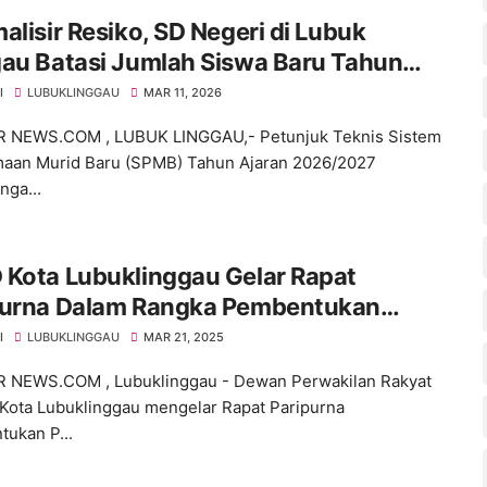
alisir Resiko, SD Negeri di Lubuk
gau Batasi Jumlah Siswa Baru Tahun
6
I
LUBUKLINGGAU
MAR 11, 2026
 NEWS.COM , LUBUK LINGGAU,- Petunjuk Teknis Sistem
aan Murid Baru (SPMB) Tahun Ajaran 2026/2027
nga...
 Kota Lubuklinggau Gelar Rapat
purna Dalam Rangka Pembentukan
emperda 2025
I
LUBUKLINGGAU
MAR 21, 2025
 NEWS.COM , Lubuklinggau - Dewan Perwakilan Rakyat
Kota Lubuklinggau mengelar Rapat Paripurna
ukan P...