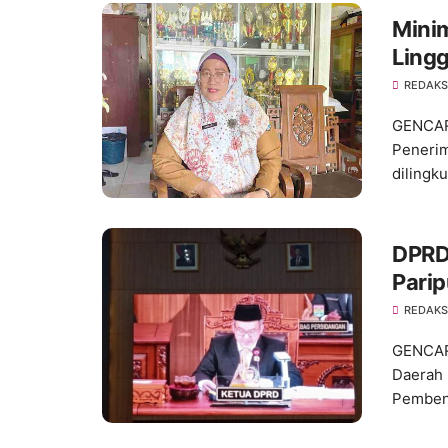
Minim
Ling
202
REDAKS
GENCAR
Penerim
dilingku
DPRD
Pari
Prop
REDAKS
GENCAR
Daerah 
Pembent