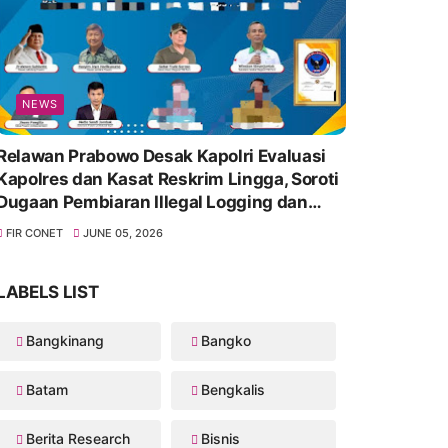
NEWS
Relawan Prabowo Desak Kapolri Evaluasi
Kapolres dan Kasat Reskrim Lingga, Soroti
Dugaan Pembiaran Illegal Logging dan
Lambannya Penanganan Korupsi
FIR CONET
JUNE 05, 2026
LABELS LIST
Bangkinang
Bangko
Batam
Bengkalis
Berita Research
Bisnis