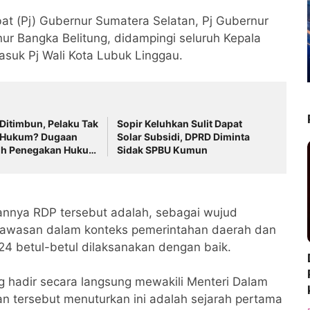
bat (Pj) Gubernur Sumatera Selatan, Pj Gubernur
ur Bangka Belitung, didampingi seluruh Kepala
suk Pj Wali Kota Lubuk Linggau.
Ditimbun, Pelaku Tak
Sopir Keluhkan Sulit Dapat
 Hukum? Dugaan
Solar Subsidi, DPRD Diminta
lih Penegakan Hukum
Sidak SPBU Kumun
isorot
nnya RDP tersebut adalah, sebagai wujud
gawasan dalam konteks pemerintahan daerah dan
4 betul-betul dilaksanakan dengan baik.
g hadir secara langsung mewakili Menteri Dalam
n tersebut menuturkan ini adalah sejarah pertama