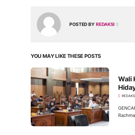
POSTED BY
REDAKSI
YOU MAY LIKE THESE POSTS
Wali 
Hida
Kota
REDAKS
GENCAR 
Rachmat