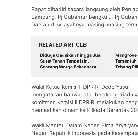
Rapat dihadiri secara langsung oleh Penja
Lampung, Pj Gubernur Bengkulu, Pj Gubern
Daerah di wilayahnya masing-masing terma
RELATED ARTICLE
Diduga Gadaikan hingga Jual
Mangrove 
Surat Tanah Tanpa Izin,
Tersentuh
Seorang Warga Pekanbaru
Tebang Pi
Dilaporkan ke Polisi
di Batam D
Wakil Ketua Komisi II DPR RI Dede Yusuf
mengatakan bahwa latar belakang diadaka
komitmen Komisi II DPR RI melakukan pen
memastikan dinamika Pilkada Serentak 202
Wakil Menteri Dalam Negeri Bima Arya yan
Negeri Republik Indonesia pada kesempata