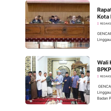
Rapa
Kota
inisia
REDAKS
GENCAR
Linggau
Wali 
BPKP
REDAKS
GENCAR
Linggau
Badan P.