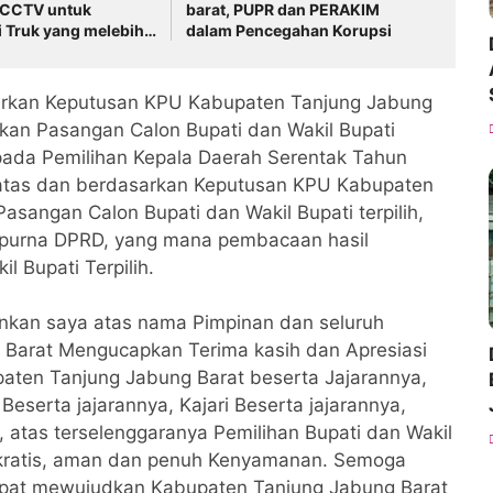
n CCTV untuk
barat, PUPR dan PERAKIM
 Truk yang melebihi
dalam Pencegahan Korupsi
arkan Keputusan KPU Kabupaten Tanjung Jabung
kan Pasangan Calon Bupati dan Wakil Bupati
pada Pemilihan Kepala Daerah Serentak Tahun
atas dan berdasarkan Keputusan KPU Kabupaten
sangan Calon Bupati dan Wakil Bupati terpilih,
ipurna DPRD, yang mana pembacaan hasil
 Bupati Terpilih.
inkan saya atas nama Pimpinan dan seluruh
Barat Mengucapkan Terima kasih dan Apresiasi
aten Tanjung Jabung Barat beserta Jajarannya,
serta jajarannya, Kajari Beserta jajarannya,
 atas terselenggaranya Pemilihan Bupati dan Wakil
kratis, aman dan penuh Kenyamanan. Semoga
 dapat mewujudkan Kabupaten Tanjung Jabung Barat