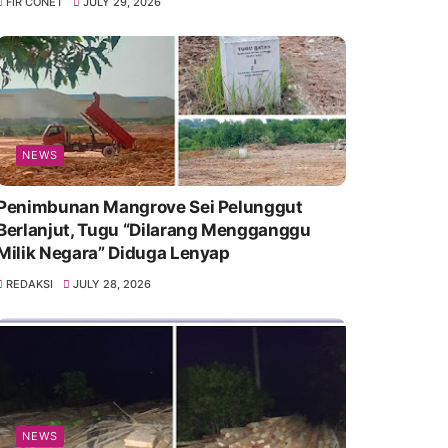
FIR CONET
JULY 29, 2026
NEWS
Penimbunan Mangrove Sei Pelunggut
Berlanjut, Tugu “Dilarang Mengganggu
Milik Negara” Diduga Lenyap
REDAKSI
JULY 28, 2026
NEWS