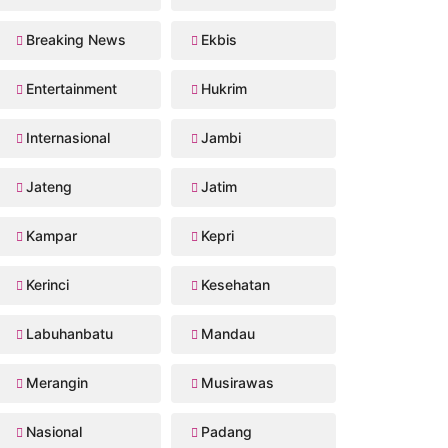
Breaking News
Ekbis
Entertainment
Hukrim
Internasional
Jambi
Jateng
Jatim
Kampar
Kepri
Kerinci
Kesehatan
Labuhanbatu
Mandau
Merangin
Musirawas
Nasional
Padang