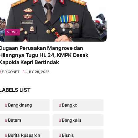
NEWS
Dugaan Perusakan Mangrove dan
Hilangnya Tugu HL 24, KMPK Desak
Kapolda Kepri Bertindak
FIR CONET
JULY 29, 2026
LABELS LIST
Bangkinang
Bangko
Batam
Bengkalis
Berita Research
Bisnis