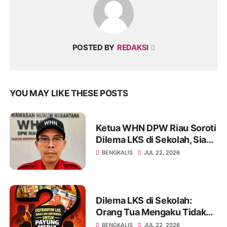
POSTED BY
REDAKSI
YOU MAY LIKE THESE POSTS
Ketua WHN DPW Riau Soroti
Dilema LKS di Sekolah, Siap
Tindak Lanjuti hingga
BENGKALIS
JUL 22, 2026
Instansi Terkait di Jakarta
Dilema LKS di Sekolah:
Orang Tua Mengaku Tidak
Diwajibkan, Namun Merasa
BENGKALIS
JUL 22, 2026