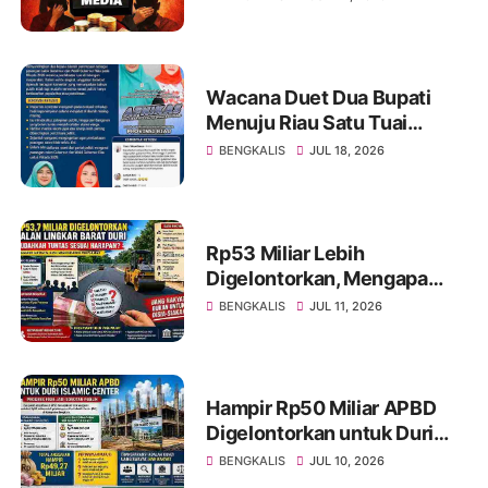
Terpaksa Membeli
Wacana Duet Dua Bupati
Menuju Riau Satu Tuai
Sorotan, Netizen Ingatkan
BENGKALIS
JUL 18, 2026
Rekam Jejak dan Kinerja
Lebih Penting dari
Pencitraan Politik.
Rp53 Miliar Lebih
Digelontorkan, Mengapa
Jalan Lingkar Barat Duri
BENGKALIS
JUL 11, 2026
Masih Menyisakan Tanda
Tanya?
Hampir Rp50 Miliar APBD
Digelontorkan untuk Duri
Islamic Center, Kondisi
BENGKALIS
JUL 10, 2026
Lapangan Jadi Sorotan