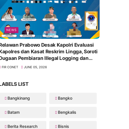
NEWS
Relawan Prabowo Desak Kapolri Evaluasi
Kapolres dan Kasat Reskrim Lingga, Soroti
Dugaan Pembiaran Illegal Logging dan
Lambannya Penanganan Korupsi
FIR CONET
JUNE 05, 2026
LABELS LIST
Bangkinang
Bangko
Batam
Bengkalis
Berita Research
Bisnis