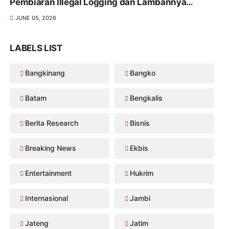
Pembiaran Illegal Logging dan Lambannya
Penanganan Korupsi
JUNE 05, 2026
LABELS LIST
Bangkinang
Bangko
Batam
Bengkalis
Berita Research
Bisnis
Breaking News
Ekbis
Entertainment
Hukrim
Internasional
Jambi
Jateng
Jatim