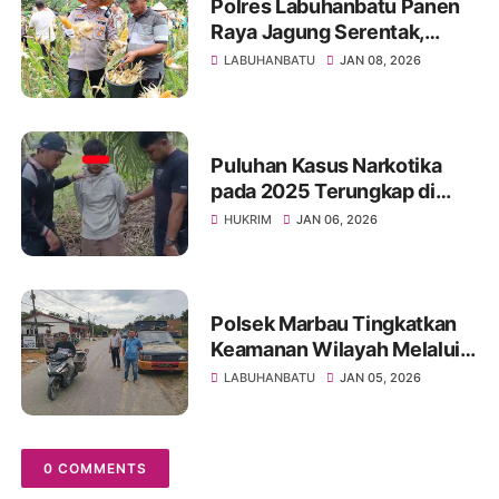
Polres Labuhanbatu Panen
Raya Jagung Serentak,
Dukung Ketahanan Pangan
LABUHANBATU
JAN 08, 2026
Nasional 2026
Puluhan Kasus Narkotika
pada 2025 Terungkap di
Pangkatan dan Bilah Hilir,
HUKRIM
JAN 06, 2026
Polres Labuhanbatu Tegas
Berantas Narkoba
Polsek Marbau Tingkatkan
Keamanan Wilayah Melalui
Patroli Dialogis
LABUHANBATU
JAN 05, 2026
0 COMMENTS