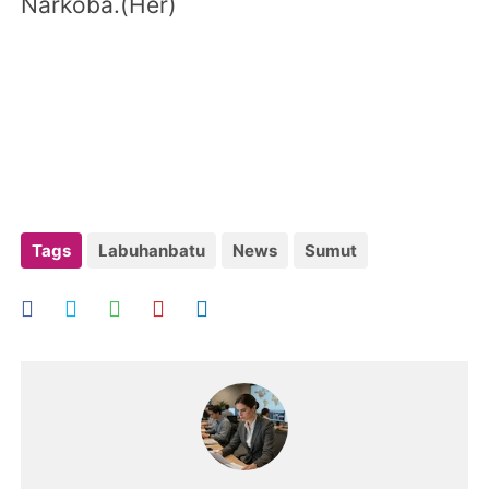
Narkoba.(Her)
Tags
Labuhanbatu
News
Sumut