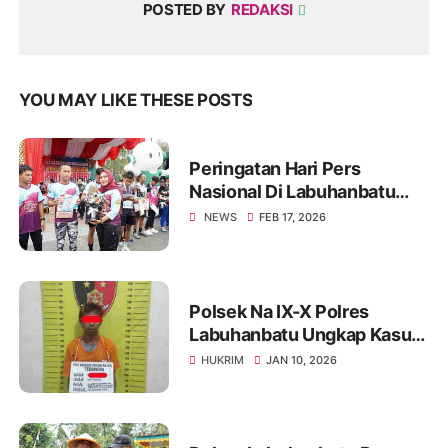
POSTED BY
REDAKSI
YOU MAY LIKE THESE POSTS
Peringatan Hari Pers
Nasional Di Labuhanbatu
Berlangsung Meriah, PWI
NEWS
FEB 17, 2026
Gandeng Forkopimda
Polsek Na IX-X Polres
Labuhanbatu Ungkap Kasus
Penyalahgunaan Sabu di
HUKRIM
JAN 10, 2026
Aek Kota Batu