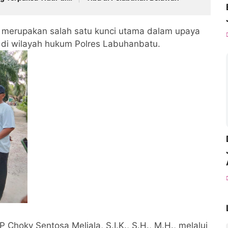
ga Selama 3 Hari 3
 merupakan salah satu kunci utama dalam upaya
 di wilayah hukum Polres Labuhanbatu.
Choky Sentosa Meliala, S.I.K., S.H., M.H., melalui