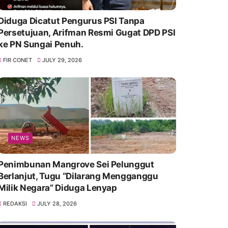
Diduga Dicatut Pengurus PSI Tanpa
Persetujuan, Arifman Resmi Gugat DPD PSI
ke PN Sungai Penuh.
FIR CONET
JULY 29, 2026
NEWS
Penimbunan Mangrove Sei Pelunggut
Berlanjut, Tugu “Dilarang Mengganggu
Milik Negara” Diduga Lenyap
REDAKSI
JULY 28, 2026