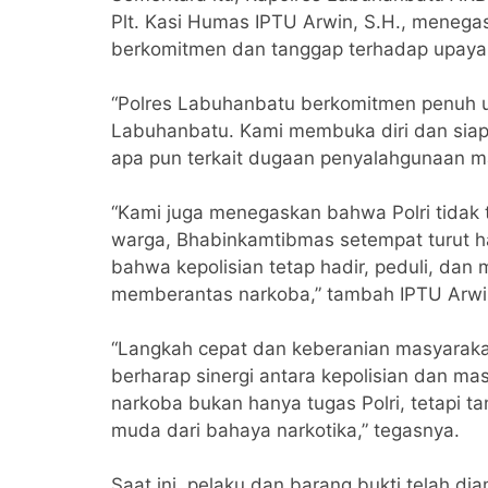
Plt. Kasi Humas IPTU Arwin, S.H., meneg
berkomitmen dan tanggap terhadap upaya
“Polres Labuhanbatu berkomitmen penuh u
Labuhanbatu. Kami membuka diri dan siap 
apa pun terkait dugaan penyalahgunaan ma
“Kami juga menegaskan bahwa Polri tidak 
warga, Bhabinkamtibmas setempat turut ha
bahwa kepolisian tetap hadir, peduli, da
memberantas narkoba,” tambah IPTU Arwi
“Langkah cepat dan keberanian masyarakat 
berharap sinergi antara kepolisian dan ma
narkoba bukan hanya tugas Polri, tetapi 
muda dari bahaya narkotika,” tegasnya.
Saat ini, pelaku dan barang bukti telah d