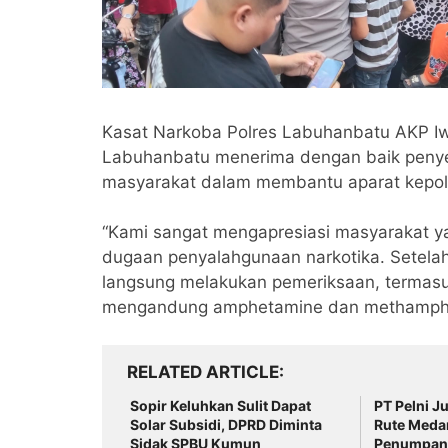
Kasat Narkoba Polres Labuhanbatu AKP Iw
Labuhanbatu menerima dengan baik penyer
masyarakat dalam membantu aparat kepoli
“Kami sangat mengapresiasi masyarakat y
dugaan penyalahgunaan narkotika. Setelah
langsung melakukan pemeriksaan, termasuk 
mengandung amphetamine dan methamphet
RELATED ARTICLE
Sopir Keluhkan Sulit Dapat
PT Pelni J
Solar Subsidi, DPRD Diminta
Rute Meda
Sidak SPBU Kumun
Penumpang