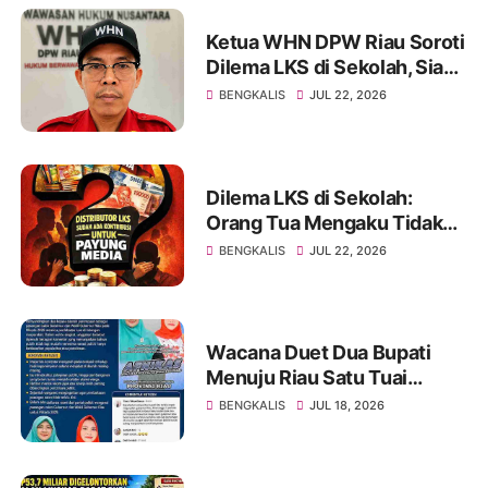
Ketua WHN DPW Riau Soroti
Dilema LKS di Sekolah, Siap
Tindak Lanjuti hingga
BENGKALIS
JUL 22, 2026
Instansi Terkait di Jakarta
Dilema LKS di Sekolah:
Orang Tua Mengaku Tidak
Diwajibkan, Namun Merasa
BENGKALIS
JUL 22, 2026
Terpaksa Membeli
Wacana Duet Dua Bupati
Menuju Riau Satu Tuai
Sorotan, Netizen Ingatkan
BENGKALIS
JUL 18, 2026
Rekam Jejak dan Kinerja
Lebih Penting dari
Pencitraan Politik.