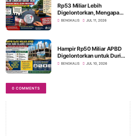
Rp53 Miliar Lebih
Digelontorkan, Mengapa
Jalan Lingkar Barat Duri
BENGKALIS
JUL 11, 2026
Masih Menyisakan Tanda
Tanya?
Hampir Rp50 Miliar APBD
Digelontorkan untuk Duri
Islamic Center, Kondisi
BENGKALIS
JUL 10, 2026
Lapangan Jadi Sorotan
Publik.
0 COMMENTS