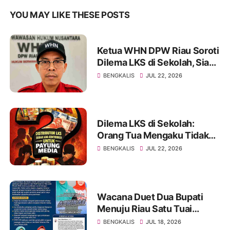
YOU MAY LIKE THESE POSTS
Ketua WHN DPW Riau Soroti
Dilema LKS di Sekolah, Siap
Tindak Lanjuti hingga
BENGKALIS
JUL 22, 2026
Instansi Terkait di Jakarta
Dilema LKS di Sekolah:
Orang Tua Mengaku Tidak
Diwajibkan, Namun Merasa
BENGKALIS
JUL 22, 2026
Terpaksa Membeli
Wacana Duet Dua Bupati
Menuju Riau Satu Tuai
Sorotan, Netizen Ingatkan
BENGKALIS
JUL 18, 2026