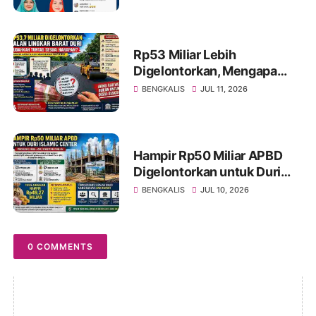
Rekam Jejak dan Kinerja
Lebih Penting dari
Pencitraan Politik.
Rp53 Miliar Lebih
Digelontorkan, Mengapa
Jalan Lingkar Barat Duri
BENGKALIS
JUL 11, 2026
Masih Menyisakan Tanda
Tanya?
Hampir Rp50 Miliar APBD
Digelontorkan untuk Duri
Islamic Center, Kondisi
BENGKALIS
JUL 10, 2026
Lapangan Jadi Sorotan
Publik.
0 COMMENTS