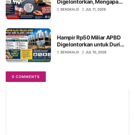
Digelontorkan, Mengapa
Jalan Lingkar Barat Duri
BENGKALIS
JUL 11, 2026
Masih Menyisakan Tanda
Tanya?
Hampir Rp50 Miliar APBD
Digelontorkan untuk Duri
Islamic Center, Kondisi
BENGKALIS
JUL 10, 2026
Lapangan Jadi Sorotan
Publik.
0 COMMENTS