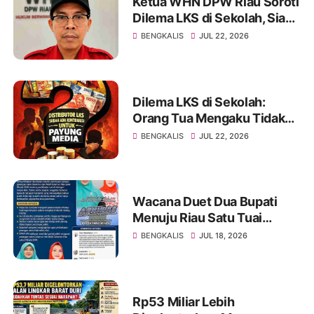
Ketua WHN DPW Riau Soroti
Dilema LKS di Sekolah, Siap
Tindak Lanjuti hingga
BENGKALIS
JUL 22, 2026
Instansi Terkait di Jakarta
Dilema LKS di Sekolah:
Orang Tua Mengaku Tidak
Diwajibkan, Namun Merasa
BENGKALIS
JUL 22, 2026
Terpaksa Membeli
Wacana Duet Dua Bupati
Menuju Riau Satu Tuai
Sorotan, Netizen Ingatkan
BENGKALIS
JUL 18, 2026
Rekam Jejak dan Kinerja
Lebih Penting dari
Pencitraan Politik.
Rp53 Miliar Lebih