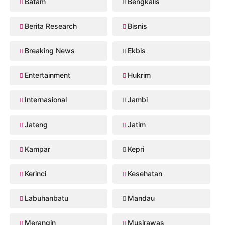
Batam
Bengkalis
Berita Research
Bisnis
Breaking News
Ekbis
Entertainment
Hukrim
Internasional
Jambi
Jateng
Jatim
Kampar
Kepri
Kerinci
Kesehatan
Labuhanbatu
Mandau
Merangin
Musirawas