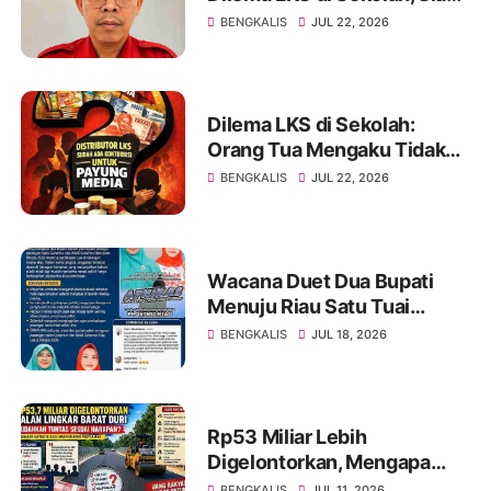
Tindak Lanjuti hingga
BENGKALIS
JUL 22, 2026
Instansi Terkait di Jakarta
Dilema LKS di Sekolah:
Orang Tua Mengaku Tidak
Diwajibkan, Namun Merasa
BENGKALIS
JUL 22, 2026
Terpaksa Membeli
Wacana Duet Dua Bupati
Menuju Riau Satu Tuai
Sorotan, Netizen Ingatkan
BENGKALIS
JUL 18, 2026
Rekam Jejak dan Kinerja
Lebih Penting dari
Pencitraan Politik.
Rp53 Miliar Lebih
Digelontorkan, Mengapa
Jalan Lingkar Barat Duri
BENGKALIS
JUL 11, 2026