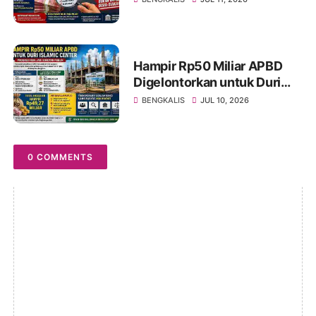
Masih Menyisakan Tanda
Tanya?
Hampir Rp50 Miliar APBD
Digelontorkan untuk Duri
Islamic Center, Kondisi
BENGKALIS
JUL 10, 2026
Lapangan Jadi Sorotan
Publik.
0 COMMENTS