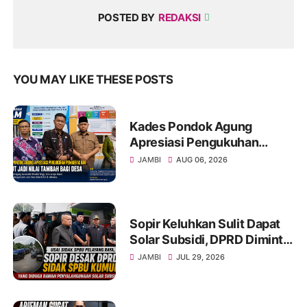
POSTED BY
REDAKSI
YOU MAY LIKE THESE POSTS
Kades Pondok Agung
Apresiasi Pengukuhan
Penggerak HAM, Sebut Jadi
JAMBI
AUG 06, 2026
Nilai Tambah bagi Desa
Sopir Keluhkan Sulit Dapat
Solar Subsidi, DPRD Diminta
Sidak SPBU Kumun
JAMBI
JUL 29, 2026