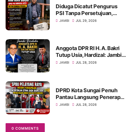
Diduga Dicatut Pengurus
PSI Tanpa Persetujuan,
Arifman Resmi Gugat DPD
JAMBI
JUL 29, 2026
PSI ke PN Sungai Penuh.
Anggota DPR RI H. A. Bakri
Tutup Usia, Hardizal: Jambi
Kehilangan Salah Satu Putra
JAMBI
JUL 28, 2026
Terbaik
DPRD Kota Sungai Penuh
Pantau Langsung Penerapan
Pencocokan STNK di SPBU
JAMBI
JUL 28, 2026
Pelayang Raya
0 COMMENTS