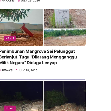
FIR CONET
JULY 29, 2026
NEWS
Penimbunan Mangrove Sei Pelunggut
Berlanjut, Tugu “Dilarang Mengganggu
Milik Negara” Diduga Lenyap
REDAKSI
JULY 28, 2026
NEWS