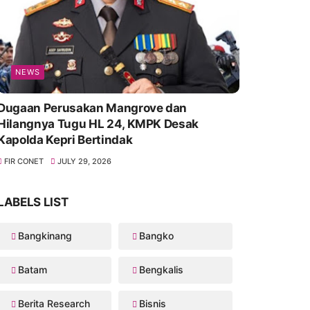
NEWS
Dugaan Perusakan Mangrove dan
Hilangnya Tugu HL 24, KMPK Desak
Kapolda Kepri Bertindak
FIR CONET
JULY 29, 2026
LABELS LIST
Bangkinang
Bangko
Batam
Bengkalis
Berita Research
Bisnis