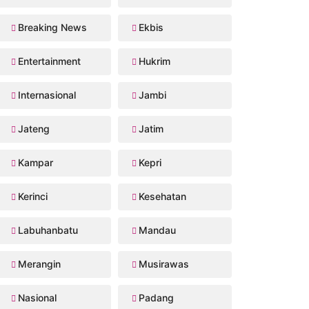
Breaking News
Ekbis
Entertainment
Hukrim
Internasional
Jambi
Jateng
Jatim
Kampar
Kepri
Kerinci
Kesehatan
Labuhanbatu
Mandau
Merangin
Musirawas
Nasional
Padang