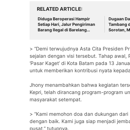
RELATED ARTICLE
Diduga Beroperasi Hampir
Dugaan Da
Setiap Hari, Jalur Pengiriman
Tambang d
Barang Ilegal di Barelang
Sorotan, M
Rugikan Negara Miliaran
Evaluasi 
Rupiah
> “Demi terwujudnya Asta Cita Presiden 
sejalan dengan visi tersebut. Tahap awal,
‘Pasar Kaget’ di Kota Batam pada 13 Janua
untuk memberikan kontribusi nyata kepada 
Jhony menambahkan bahwa kegiatan terseb
Kepri, telah dirancang program-program 
masyarakat setempat.
> “Kami memohon doa dan dukungan dari m
dengan baik. Kami juga siap menjadi jemb
pusat,” tutupnya.