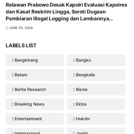
Relawan Prabowo Desak Kapolri Evaluasi Kapolres
dan Kasat Reskrim Lingga, Soroti Dugaan
Pembiaran Illegal Logging dan Lambannya
Penanganan Korupsi
JUNE 05, 2026
LABELS LIST
Bangkinang
Bangko
Batam
Bengkalis
Berita Research
Bisnis
Breaking News
Ekbis
Entertainment
Hukrim
Internasional
Jambi