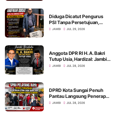
Diduga Dicatut Pengurus
PSI Tanpa Persetujuan,
Arifman Resmi Gugat DPD
JAMBI
JUL 29, 2026
PSI ke PN Sungai Penuh.
Anggota DPR RI H. A. Bakri
Tutup Usia, Hardizal: Jambi
Kehilangan Salah Satu Putra
JAMBI
JUL 28, 2026
Terbaik
DPRD Kota Sungai Penuh
Pantau Langsung Penerapan
Pencocokan STNK di SPBU
JAMBI
JUL 28, 2026
Pelayang Raya