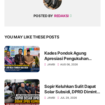
POSTED BY
REDAKSI
YOU MAY LIKE THESE POSTS
Kades Pondok Agung
Apresiasi Pengukuhan
Penggerak HAM, Sebut Jadi
JAMBI
AUG 06, 2026
Nilai Tambah bagi Desa
Sopir Keluhkan Sulit Dapat
Solar Subsidi, DPRD Diminta
Sidak SPBU Kumun
JAMBI
JUL 29, 2026