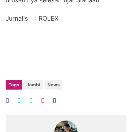
urusan nya selesai "ujar Siahaan .
Jurnalis : ROLEX
Tags
Jambi
News