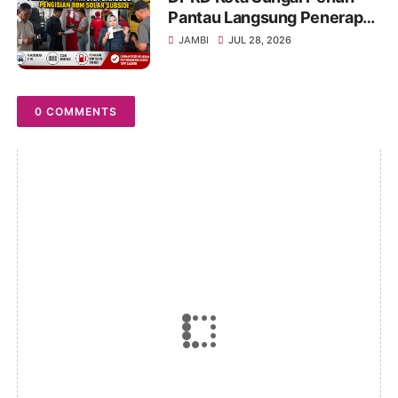
Pantau Langsung Penerapan
Pencocokan STNK di SPBU
JAMBI
JUL 28, 2026
Pelayang Raya
0 COMMENTS