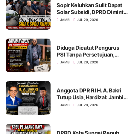
Sopir Keluhkan Sulit Dapat
Solar Subsidi, DPRD Diminta
Sidak SPBU Kumun
JAMBI
JUL 29, 2026
Diduga Dicatut Pengurus
PSI Tanpa Persetujuan,
Arifman Resmi Gugat DPD
JAMBI
JUL 29, 2026
PSI ke PN Sungai Penuh.
Anggota DPR RI H. A. Bakri
Tutup Usia, Hardizal: Jambi
Kehilangan Salah Satu Putra
JAMBI
JUL 28, 2026
Terbaik
DPRD Kota Sungai Penuh