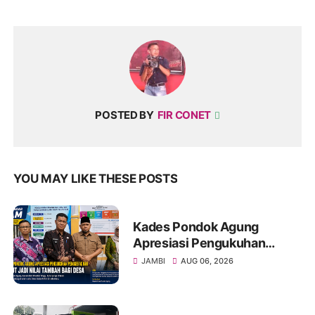
POSTED BY
FIR CONET
YOU MAY LIKE THESE POSTS
Kades Pondok Agung
Apresiasi Pengukuhan
Penggerak HAM, Sebut Jadi
JAMBI
AUG 06, 2026
Nilai Tambah bagi Desa