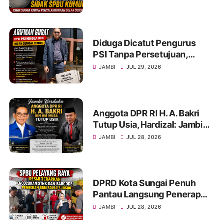
Diduga Dicatut Pengurus
PSI Tanpa Persetujuan,
Arifman Resmi Gugat DPD
JAMBI
JUL 29, 2026
PSI ke PN Sungai Penuh.
Anggota DPR RI H. A. Bakri
Tutup Usia, Hardizal: Jambi
Kehilangan Salah Satu Putra
JAMBI
JUL 28, 2026
Terbaik
DPRD Kota Sungai Penuh
Pantau Langsung Penerapan
Pencocokan STNK di SPBU
JAMBI
JUL 28, 2026
Pelayang Raya