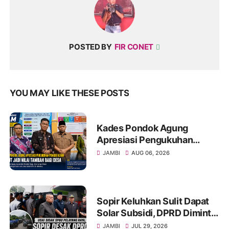
POSTED BY
FIR CONET
YOU MAY LIKE THESE POSTS
Kades Pondok Agung
Apresiasi Pengukuhan
Penggerak HAM, Sebut Jadi
JAMBI
AUG 06, 2026
Nilai Tambah bagi Desa
Sopir Keluhkan Sulit Dapat
Solar Subsidi, DPRD Diminta
Sidak SPBU Kumun
JAMBI
JUL 29, 2026